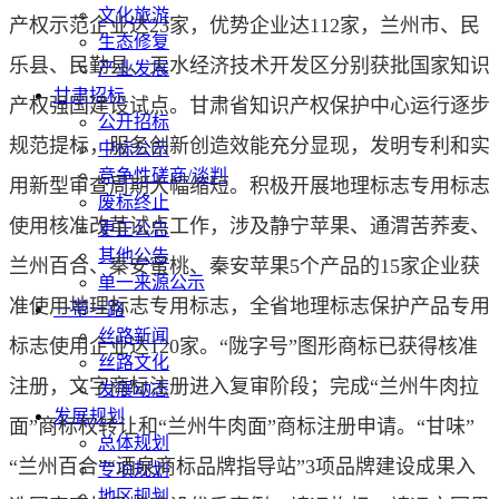
文化旅游
产权示范企业达23家，优势企业达112家，兰州市、民
生态修复
乐县、民勤县、天水经济技术开发区分别获批国家知识
产业发展
甘肃招标
产权强国建设试点。甘肃省知识产权保护中心运行逐步
公开招标
规范提标，服务创新创造效能充分显现，发明专利和实
中标公示
竞争性磋商/谈判
用新型审查周期大幅缩短。积极开展地理标志专用标志
废标终止
使用核准改革试点工作，涉及静宁苹果、通渭苦荞麦、
更正公告
其他公告
兰州百合、秦安蜜桃、秦安苹果5个产品的15家企业获
单一来源公示
准使用地理标志专用标志，全省地理标志保护产品专用
一带一路
丝路新闻
标志使用企业达120家。“陇字号”图形商标已获得核准
丝路文化
注册，文字商标注册进入复审阶段；完成“兰州牛肉拉
发展动态
发展规划
面”商标权转让和“兰州牛肉面”商标注册申请。“甘味”
总体规划
“兰州百合”“酒泉商标品牌指导站”3项品牌建设成果入
专项规划
地区规划