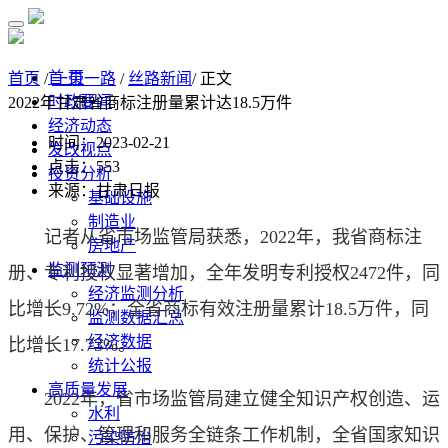
首 页
首页
/
一带一路
/
丝路新闻
/ 正文
时政要闻
2022年甘肃省商标注册量累计达18.5万件
经济动态
时间：2023-02-21
发改视点
点击：
553
投资分析
来源：甘肃日报
基础设施
制造业
记者从省市场监管局获悉，2022年，我省商标注
房地产
监测预测
册、专利授权显著增加，全年发明专利授权2472件，同
经济监测分析
比增长9.72%；全省商标有效注册量累计18.5万件，同
监测数据汇总
经济数据
比增长17.73%。
统计公报
高质量发展
2022年，省市场监管局建立健全知识产权创造、运
水利
用、保护、管理和服务全链条工作机制，全省国家知识
污染防治