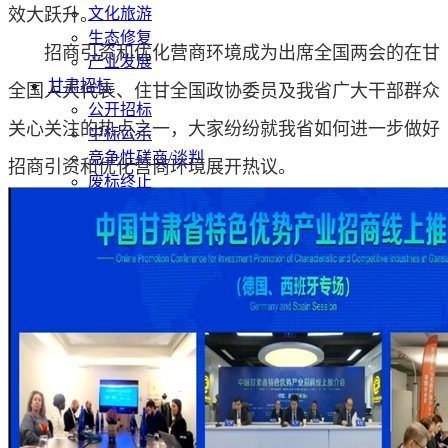
效大跃升。
文化旅游
生态修复
招商引资和优化营商环境成为出席全国两会的在甘
产业发展
甘肃招标
全国人大代表、住甘全国政协委员及我省广大干部群众
公开招标
关心关注的热点之一，大家纷纷就我省如何进一步做好
中标公示
竞争性磋商/谈判
招商引资和优化营商环境展开热议。
废标终止
更正公告
其他公告
单一来源公示
一带一路
丝路新闻
丝路文化
发展动态
发展规划
总体规划
专项规划
地区规划