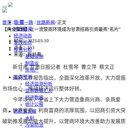
首 页
首页
/
一带一路
/
丝路新闻
/ 正文
时政要闻
【两会聚焦】让一流营商环境成为甘肃招商引资最亮“名片”
经济动态
时间：2023-03-10
发改视点
点击：
553
投资分析
来源：新甘肃
基础设施
制造业
新甘肃·甘肃日报记者
杜雪琴
曹立萍
蔡文正
房地产
监测预测
政府工作报告指出，全面深化改革开放，大力提振
经济监测分析
市场信心，推动经济运行整体好转。
监测数据汇总
经济数据
今年以来，全省上下大力营造重商兴商、亲商爱
统计公报
商、护商安商、利商富商的浓厚氛围，以招商引资大突
高质量发展
水利
破助推发展动能大提升，以营商环境大改善助力发展质
污染防治