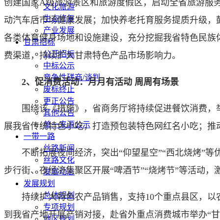
创建国家A级旅游景区和旅游度假区，启动全省旅游服
文化旅游
生态修复
动汽车后市场健康发展；加快养老托育服务提质升级，
产业发展
各类体育健身场地和设施建设，充分挖掘我省特色民族体
甘肃招标
公开招标
费渠道，持续扩大甘肃特色产品市场影响力。
中标公示
竞争性磋商/谈判
2、促消费活动：月月有活动 周周有场景
废标终止
更正公告
围绕该《措施》，省商务厅将持续促进餐饮消费，举办
其他公告
单一来源公示
展我省传统特色小吃，打造预包装特色网红名小吃；推
一带一路
丝路新闻
不断拓展夜间经济，突出“仰望星空”“西北烧烤”等
丝路文化
步行街、夜经济集聚区开展“啤酒节”“烧烤节”等活动，
发展动态
发展规划
总体规划
持续扩大特色农产品销售，支持10个重点县区，以农
专项规划
到我省产地开展产销对接，赴省外重点消费城市举办“甘
地区规划