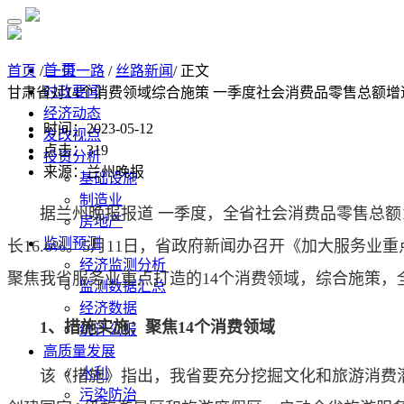
首 页
首页
/
一带一路
/
丝路新闻
/ 正文
时政要闻
甘肃省对14个消费领域综合施策 一季度社会消费品零售总额增
经济动态
时间：2023-05-12
发改视点
点击：
319
投资分析
来源：兰州晚报
基础设施
制造业
据兰州晚报报道 一季度，全省社会消费品零售总额114
房地产
监测预测
长16.6%。5月11日，省政府新闻办召开《加大服
经济监测分析
聚焦我省服务业重点打造的14个消费领域，综合施策，
监测数据汇总
经济数据
1、措施实施：聚焦14个消费领域
统计公报
高质量发展
水利
该《措施》指出，我省要充分挖掘文化和旅游消费潜
污染防治