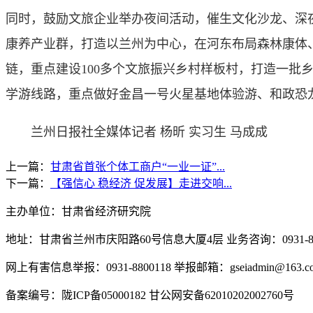
同时，鼓励文旅企业举办夜间活动，催生文化沙龙、深
康养产业群，打造以兰州为中心，在河东布局森林康体
链，重点建设100多个文旅振兴乡村样板村，打造一
学游线路，重点做好金昌一号火星基地体验游、和政恐
兰州日报社全媒体记者 杨昕 实习生 马成成
上一篇：
甘肃省首张个体工商户“一业一证”...
下一篇：
【强信心 稳经济 促发展】走进交响...
主办单位：甘肃省经济研究院
地址：甘肃省兰州市庆阳路60号信息大厦4层 业务咨询：0931-880
网上有害信息举报：0931-8800118 举报邮箱：gseiadmin@163.c
备案编号：陇ICP备05000182 甘公网安备62010202002760号