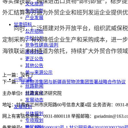
等实操技能，确保进出口货物“即约即查”，稳步
文化旅游
生态修复
外汇结算等方面为外贸企业和班列发运企业提供优
产业发展
甘肃招标
同时，广泛搭建对外开放平台，组织武威保税物
公开招标
中标公示
定制采购，有效降低企业生产和采购成本，进一步
竞争性磋商/谈判
海铁联运木材通道为依托，持续扩大外贸合作领域
废标终止
更正公告
其他公告
单一来源公示
上一篇：没有了
一带一路
下一篇：
甘肃物流集团与新疆商贸物流集团签署战略合作协议
丝路新闻
丝路文化
主办单位：甘肃省经济研究院
发展动态
地址：甘肃省兰州市庆阳路60号信息大厦4层 业务咨询：0931-880
发展规划
总体规划
网上有害信息举报：0931-8800118 举报邮箱：gseiadmin@163.c
专项规划
地区规划
备案编号：
陇ICP备05000182号-1
甘公网安备62010202002760