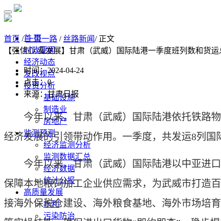
首 页
首页
/
一带一路
/
丝路新闻
/ 正文
时政要闻
【强信心 看发展】甘肃（武威）国际陆港一季度班列数和货运总
经济动态
时间：2024-04-24
发改视点
点击：
0
投资分析
来源：甘肃日报
基础设施
制造业
今年以来，甘肃（武威）国际陆港依托铁路物
房地产
监测预测
经济发展的引领带动作用。一季度，共发运8列国际货
经济监测分析
监测数据汇总
今年以来，甘肃（武威）国际陆港以中亚进口粮
经济数据
统计公报
保障本地粮饲加工企业供应需求，为武威市打造百
高质量发展
接海外保税仓建设、海外粮食基地、海外市场培育
水利
污染防治