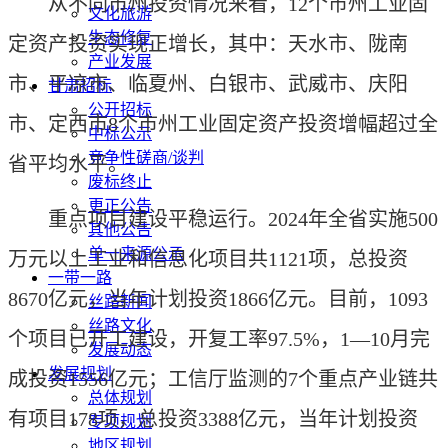
从不同市州投资情况来看，12个市州工业固
文化旅游
生态修复
定资产投资实现正增长，其中：天水市、陇南
产业发展
市、平凉市、临夏州、白银市、武威市、庆阳
甘肃招标
公开招标
市、定西市8个市州工业固定资产投资增幅超过全
中标公示
竞争性磋商/谈判
省平均水平。
废标终止
更正公告
重点项目建设平稳运行。2024年全省实施500
其他公告
单一来源公示
万元以上工业和信息化项目共1121项，总投资
一带一路
8670亿元，当年计划投资1866亿元。目前，1093
丝路新闻
丝路文化
个项目已开工建设，开复工率97.5%，1—10月完
发展动态
发展规划
成投资1556亿元；工信厅监测的7个重点产业链共
总体规划
有项目178项，总投资3388亿元，当年计划投资
专项规划
地区规划