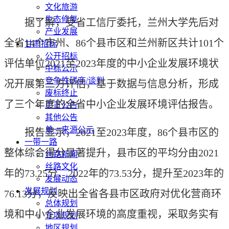
文化旅游
生态修复
据了解，受省工信厅委托，兰州大学先后对
产业发展
全省14个市州、86个县市区和兰州新区共计101个
甘肃招标
公开招标
评估单位2021至2023年度的中小企业发展环境状
中标公示
竞争性磋商/谈判
况开展第三方评估，基于数据与信息分析，形成
废标终止
了三个年度的全省中小企业发展环境评估报告。
更正公告
其他公告
单一来源公示
报告显示，2021至2023年度，86个县市区的
一带一路
整体综合得分显著提升，县市区的平均分由2021
丝路新闻
丝路文化
年的73.25分、2022年的73.53分，提升至2023年的
发展动态
发展规划
76.13分，反映出全省各县市区政府对优化营商环
总体规划
境和中小企业发展环境的高度重视，采取务实有
专项规划
地区规划