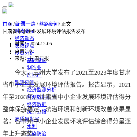
首 页
首页
/
一带一路
/
丝路新闻
/ 正文
时政要闻
甘肃省中小企业发展环境评估报告发布
经济动态
时间：2024-12-05
发改视点
点击：
0
投资分析
来源：甘肃日报
基础设施
制造业
今天，兰州大学发布了2021至2023年度甘肃
房地产
监测预测
省中小企业发展环境评估报告。报告显示，2021
经济监测分析
年至2023年，甘肃省中小企业发展环境评估得分
监测数据汇总
经济数据
整体保持稳定，法治环境和创新环境改善效果显
统计公报
高质量发展
著，各市州中小企业发展环境评估综合得分呈逐
水利
年上升态势。
污染防治