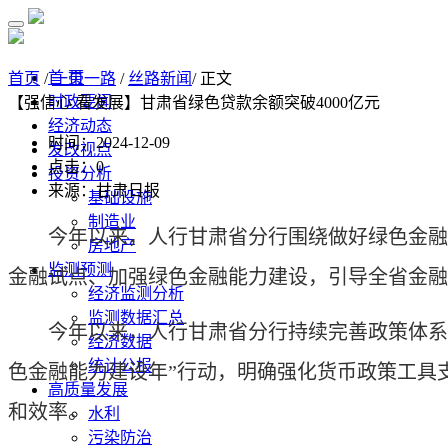
首 页
首页
/
一带一路
/
丝路新闻
/ 正文
时政要闻
【强信心 看发展】甘肃省绿色贷款余额突破4000亿元
经济动态
时间：2024-12-09
发改视点
点击：
0
投资分析
来源：甘肃日报
基础设施
制造业
今年以来，人行甘肃省分行围绕做好绿色金融
房地产
监测预测
金融试点、加强绿色金融能力建设，引导全省金融
经济监测分析
监测数据汇总
今年以来，人行甘肃省分行持续完善政策体系，
经济数据
统计公报
色金融能力建设年”行动，明确强化货币政策工具
高质量发展
和效率。
水利
污染防治