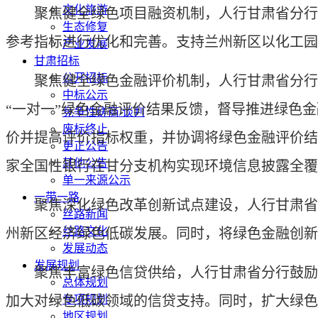
文化旅游
聚焦健全绿色项目融资机制，人行甘肃省分行加
生态修复
参考指标进行优化和完善。支持兰州新区以化工园
产业发展
甘肃招标
公开招标
聚焦健全绿色金融评价机制，人行甘肃省分行强
中标公示
“一对一”绿色金融评价结果反馈，督导推进绿色
竞争性磋商/谈判
废标终止
价并提高评价指标权重，并协调将绿色金融评价结果
更正公告
其他公告
家全国性银行在甘分支机构实现环境信息披露全覆
单一来源公示
一带一路
聚焦深化绿色改革创新试点建设，人行甘肃省分行
丝路新闻
丝路文化
州新区经济绿色低碳发展。同时，将绿色金融创新
发展动态
发展规划
聚焦丰富绿色信贷供给，人行甘肃省分行鼓励金融
总体规划
加大对绿色低碳领域的信贷支持。同时，扩大绿色
专项规划
地区规划