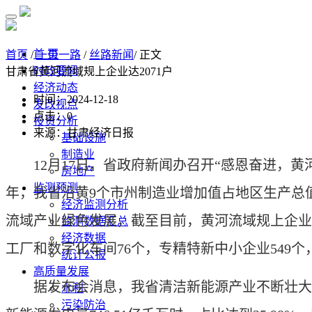
首 页
首页
/
一带一路
/
丝路新闻
/ 正文
时政要闻
甘肃省黄河流域规上企业达2071户
经济动态
时间：2024-12-18
发改视点
点击：
0
投资分析
来源：甘肃经济日报
基础设施
制造业
12月17日，省政府新闻办召开“感恩奋进，
房地产
监测预测
年，我省沿黄9个市州制造业增加值占地区生产总值的
经济监测分析
流域产业绿色发展，截至目前，黄河流域规上企业207
监测数据汇总
经济数据
工厂和数字化车间76个，专精特新中小企业549个，比
统计公报
高质量发展
据发布会消息，我省清洁新能源产业不断壮大。截至今
水利
污染防治