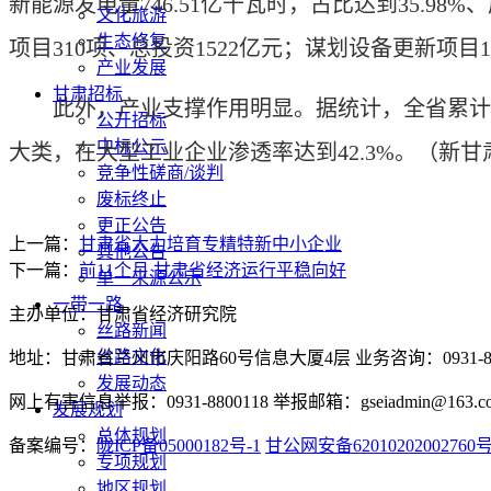
新能源发电量746.51亿千瓦时，占比达到35.
文化旅游
生态修复
项目310项、总投资1522亿元；谋划设备更新项目1
产业发展
甘肃招标
此外，产业支撑作用明显。据统计，全省累计建成5
公开招标
中标公示
大类，在大型工业企业渗透率达到42.3%。
（新甘
竞争性磋商/谈判
废标终止
更正公告
上一篇：
甘肃省大力培育专精特新中小企业
其他公告
下一篇：
前11个月 甘肃省经济运行平稳向好
单一来源公示
一带一路
主办单位：甘肃省经济研究院
丝路新闻
丝路文化
地址：甘肃省兰州市庆阳路60号信息大厦4层 业务咨询：0931-880
发展动态
网上有害信息举报：0931-8800118 举报邮箱：gseiadmin@163.c
发展规划
总体规划
备案编号：
陇ICP备05000182号-1
甘公网安备62010202002760
专项规划
地区规划