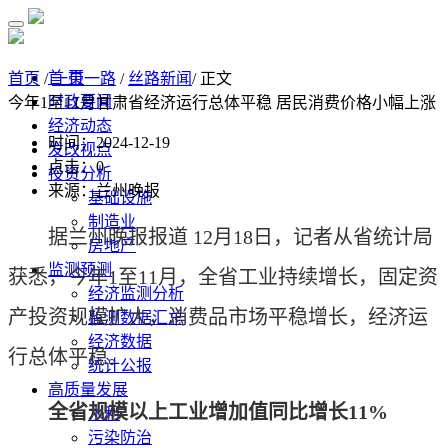
首 页
首页
/
一带一路
/
丝路新闻
/ 正文
时政要闻
今年1至11月甘肃省经济运行总体平稳 居民消费价格小幅上涨
经济动态
时间：2024-12-19
发改视点
点击：
0
投资分析
来源：兰州晚报
基础设施
制造业
据兰州晚报报道 12月18日，记者从省统计局
房地产
监测预测
获悉，今年1至11月，全省工业持续增长，固定资
经济监测分析
产投资规模扩大，消费品市场平稳增长，经济运
监测数据汇总
经济数据
行总体平稳。
统计公报
高质量发展
全省规模以上工业增加值同比增长11%
水利
污染防治