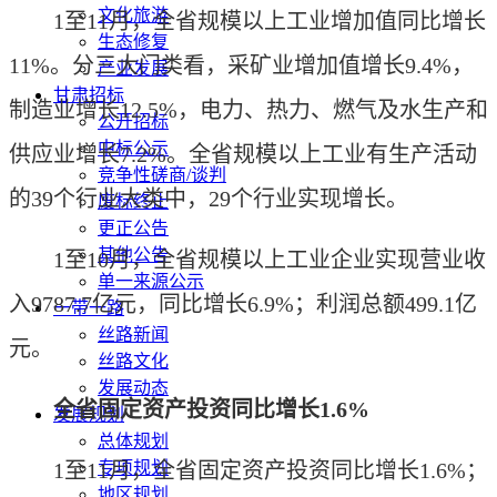
文化旅游
1至11月，全省规模以上工业增加值同比增长
生态修复
11%。分三大门类看，采矿业增加值增长9.4%，
产业发展
甘肃招标
制造业增长12.5%，电力、热力、燃气及水生产和
公开招标
中标公示
供应业增长7.2%。全省规模以上工业有生产活动
竞争性磋商/谈判
的39个行业大类中，29个行业实现增长。
废标终止
更正公告
其他公告
1至10月，全省规模以上工业企业实现营业收
单一来源公示
入9787.7亿元，同比增长6.9%；利润总额499.1亿
一带一路
丝路新闻
元。
丝路文化
发展动态
全省固定资产投资同比增长1.6%
发展规划
总体规划
1至11月，全省固定资产投资同比增长1.6%；
专项规划
地区规划