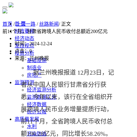
首 页
首页
/
一带一路
/
丝路新闻
/ 正文
时政要闻
前11个月，甘肃省跨境人民币收付总额近200亿元
经济动态
时间：2024-12-24
发改视点
点击：
0
投资分析
来源：兰州晚报
基础设施
制造业
据兰州晚报报道 12月23日，记
房地产
监测预测
者从中国人民银行甘肃省分行获
经济监测分析
悉，今年以来，该行在全省组织开
监测数据汇总
经济数据
展跨境人民币业务增量提质行动，
统计公报
高质量发展
前11个月，全省跨境人民币收付总
水利
额196.28亿元，同比增长58.26%。
污染防治