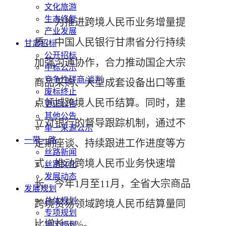
文化旅游
生态修复
为推进跨境人民币业务增量提
产业发展
质，中国人民银行甘肃省分行持续
甘肃招标
公开招标
加强沟通协作，合力推动国企大宗
中标公示
竞争性磋商/谈判
商品采购、大型成套设备出口等重
废标终止
点领域跨境人民币结算。同时，建
更正公告
其他公告
立对银行的督导跟踪机制，通过不
单一来源公示
一带一路
定期座谈、持续跟进工作进度等方
丝路新闻
式，推动跨境人民币业务快速增
丝路文化
发展动态
长。今年1月至11月，全省大宗商品
发展规划
总体规划
跨境贸易领域跨境人民币结算量同
专项规划
比增长56%。
地区规划