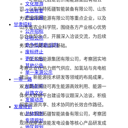
文化旅游
司、山东华特拓疆智能装备有限公司、山东
生态修复
产业发展
力诺瑞特新能源有限公司等重点企业，以及
甘肃招标
山东省农业科学院，围绕各方产业核心优势
公开招标
与合作契合点，开展深入洽谈交流，为后续
中标公示
竞争性磋商/谈判
务实合作奠定坚实基础。
废标终止
更正公告
在济南能源集团有限公司，考察团实地
其他公告
考察企业在热力燃气供应、加氢站与充电桩
单一来源公示
建设、新能源技术研发等领域的布局成果，
一带一路
丝路新闻
双方重点围绕可再生能源高效利用、能源一
丝路文化
体化大数据平台建设等议题深入洽谈，积极
发展动态
探索资源共享、技术协同的长效合作路径。
发展规划
总体规划
在山东华特拓疆智能装备有限公司，考察团
专项规划
现场观摩波浪能发电设备等核心产品研发成
地区规划