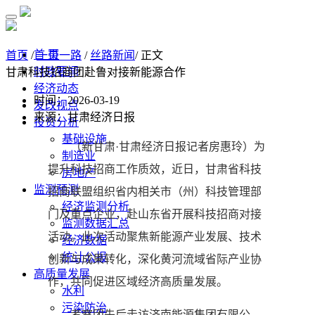
首 页
首页
/
一带一路
/
丝路新闻
/ 正文
时政要闻
甘肃科技招商团赴鲁对接新能源合作
经济动态
时间：2026-03-19
发改视点
来源：甘肃经济日报
投资分析
基础设施
（新甘肃·甘肃经济日报记者房惠玲）为
制造业
提升科技招商工作质效，近日，甘肃省科技
房地产
监测预测
招商联盟组织省内相关市（州）科技管理部
经济监测分析
门及重点企业，赴山东省开展科技招商对接
监测数据汇总
活动。此次活动聚焦新能源产业发展、技术
经济数据
统计公报
创新与成果转化，深化黄河流域省际产业协
高质量发展
作，共同促进区域经济高质量发展。
水利
污染防治
考察团先后走访济南能源集团有限公