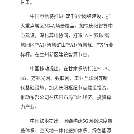
甘肃。
中国电信将推进“双千兆”网络建设，扩
大重点城区5G-A场景覆盖。加快庆阳智算中
心建设，深化算电协同，打造“AI+‘双碳’智
慧园区”“AI+智慧矿山”“AI+智慧炼厂”等行业
标杆。在兰州新区建设智算节点。
中国移动提出，在甘肃系统打造5G-A、
6G、万兆光网、数联网、工业互联网等新一
代基础设施，加大庆阳枢纽节点建设投资，
推动东部公司在庆阳布局飞地经济、投资算
力产业。
中国铁塔提出，围绕构建5G网络深度覆
盖体系、空天地一体化感知体系、绿色能源