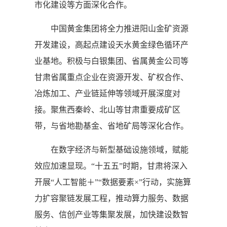
市化建设等方面深化合作。
中国黄金集团将全力推进阳山金矿资源
开发建设，高起点建设天水黄金绿色循环产
业基地。积极与白银集团、省属黄金公司等
甘肃省属重点企业在资源开发、矿权合作、
冶炼加工、产业链延伸等领域开展深度对
接。聚焦西秦岭、北山等甘肃重要成矿区
带，与省地勘基金、省地矿局等深化合作。
在数字经济与新型基础设施领域，赋能
效应加速显现。“十五五”时期，甘肃将深入
开展“人工智能＋”“数据要素×”行动，实施算
力扩容聚链发展工程，推动算力服务、数据
服务、信创产业等集聚发展，加快建设数智