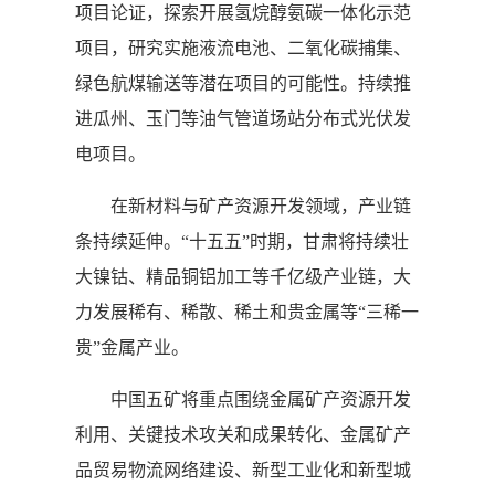
项目论证，探索开展氢烷醇氨碳一体化示范
项目，研究实施液流电池、二氧化碳捕集、
绿色航煤输送等潜在项目的可能性。持续推
进瓜州、玉门等油气管道场站分布式光伏发
电项目。
在新材料与矿产资源开发领域，产业链
条持续延伸。“十五五”时期，甘肃将持续壮
大镍钴、精品铜铝加工等千亿级产业链，大
力发展稀有、稀散、稀土和贵金属等“三稀一
贵”金属产业。
中国五矿将重点围绕金属矿产资源开发
利用、关键技术攻关和成果转化、金属矿产
品贸易物流网络建设、新型工业化和新型城