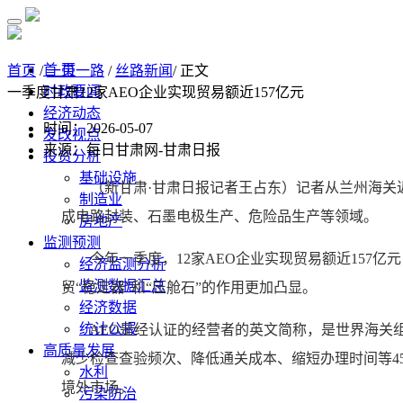
首 页
首页
/
一带一路
/
丝路新闻
/ 正文
时政要闻
一季度甘肃12家AEO企业实现贸易额近157亿元
经济动态
时间：2026-05-07
发改视点
来源：每日甘肃网-甘肃日报
投资分析
基础设施
（新甘肃·甘肃日报记者王占东）记者从兰州海关
制造业
成电路封装、石墨电极生产、危险品生产等领域。
房地产
监测预测
今年一季度，12家AEO企业实现贸易额近157亿元
经济监测分析
监测数据汇总
贸“稳定器”和“压舱石”的作用更加凸显。
经济数据
统计公报
AEO是经认证的经营者的英文简称，是世界海关组
高质量发展
减少检查查验频次、降低通关成本、缩短办理时间等4
水利
境外市场。
污染防治