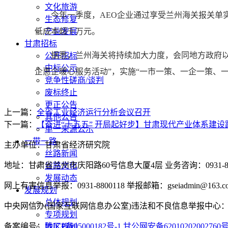
文化旅游
今年一季度，AEO企业通过享受兰州海关报关单实
生态修复
低成本超千万元。
产业发展
甘肃招标
据悉，兰州海关将持续加大力度，会同地方政府以及相
公开招标
中标公示
企惠企暖心服务活动”，实施“一市一策、一企一策、
竞争性磋商/谈判
废标终止
更正公告
上一篇：
全省工业经济运行分析会议召开
其他公告
下一篇：
【奋进“十五五” 开局起好步】甘肃现代产业体系建设
单一来源公示
一带一路
主办单位：甘肃省经济研究院
丝路新闻
地址：甘肃省兰州市庆阳路60号信息大厦4层 业务咨询：0931-880
丝路文化
发展动态
网上有害信息举报：0931-8800118 举报邮箱：gseiadmin@163.c
发展规划
总体规划
中央网信办(国家互联网信息办公室)违法和不良信息举报中心：www.
专项规划
备案编号：
陇ICP备05000182号-1
甘公网安备62010202002760
地区规划