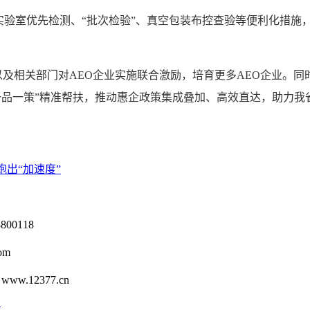
验室优先检测、“批次检验”、真空包装布控查验等便利化措施
关部门对AEO企业实施联合激励，培育更多AEO企业。同时
一品一策”精准帮扶，推动惠企政策集成叠加、高效直达，助力我
跑出“加速度”
0118
om
12377.cn
号