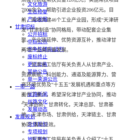
文化旅游
7000余个，帮助引进企业投资206亿元。目
生态修复
产业发展
前，两地共建46个工业产业园，形成“天津研
甘肃招标
发+甘肃制造”协同格局，带动配套企业集
公开招标
聚、产业链延伸、优势资源互补，推动津甘
中标公示
竞争性磋商/谈判
两地产业高质量发展。
废标终止
更正公告
甘肃省工信厅有关负责人从甘肃产业、
其他公告
资源禀赋、科创能力、通道及能源算力、营
单一来源公示
商环境优势及“十五五”发展机遇和重点等方
一带一路
丝路新闻
面作了推介，希望深化津甘产业协同，推动
丝路文化
“天津创新、甘肃转化，天津总部、甘肃基
发展动态
地，天津市场、甘肃供给，天津链主、甘肃
发展规划
总体规划
协同”落地见效。
专项规划
天津市工信局有关负责人介绍了“十五
地区规划