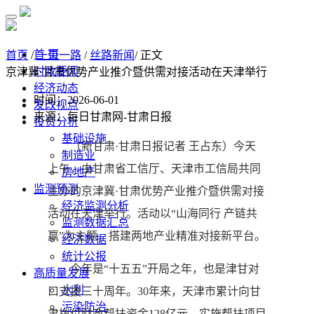
首 页
首页
/
一带一路
/
丝路新闻
/ 正文
时政要闻
京津冀·甘肃优势产业推介暨供需对接活动在天津举行
经济动态
时间：2026-06-01
发改视点
来源：每日甘肃网-甘肃日报
投资分析
基础设施
（新甘肃·甘肃日报记者 王占东）今天
制造业
上午，由甘肃省工信厅、天津市工信局共同
房地产
监测预测
主办的京津冀·甘肃优势产业推介暨供需对接
经济监测分析
活动在天津举行。活动以“山海同行 产链共
监测数据汇总
赢”为主题，搭建两地产业精准对接新平台。
经济数据
统计公报
今年是“十五五”开局之年，也是津甘对
高质量发展
水利
口支援三十周年。30年来，天津市累计向甘
污染防治
肃拨付财政帮扶资金128亿元，实施帮扶项目