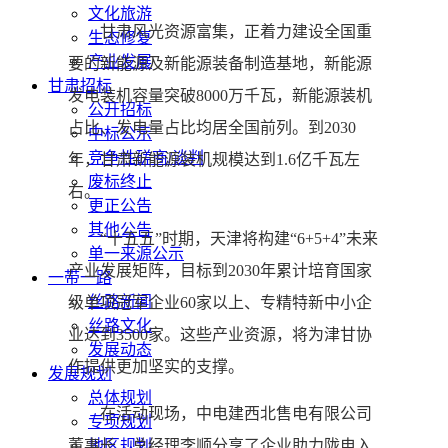
文化旅游
甘肃风光资源富集，正着力建设全国重
生态修复
产业发展
要的新能源及新能源装备制造基地，新能源
甘肃招标
发电装机容量突破8000万千瓦，新能源装机
公开招标
占比、发电量占比均居全国前列。到2030
中标公示
竞争性磋商/谈判
年，甘肃新能源装机规模达到1.6亿千瓦左
废标终止
右。
更正公告
其他公告
“十五五”时期，天津将构建“6+5+4”未来
单一来源公示
产业发展矩阵，目标到2030年累计培育国家
一带一路
丝路新闻
级单项冠军企业60家以上、专精特新中小企
丝路文化
业达到3500家。这些产业资源，将为津甘协
发展动态
作提供更加坚实的支撑。
发展规划
总体规划
在活动现场，中电建西北售电有限公司
专项规划
董事长、总经理李顺分享了企业助力陇电入
地区规划