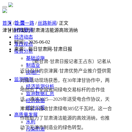
首 页
首页
/
一带一路
/
丝路新闻
/ 正文
时政要闻
津甘协作助力甘肃清洁能源高效消纳
经济动态
时间：2026-06-02
发改视点
来源：每日甘肃网-甘肃日报
投资分析
基础设施
（新甘肃·甘肃日报记者王占东）记者从
制造业
近日召开的京津冀·甘肃优势产业推介暨供需
房地产
监测预测
对接活动现场获悉，在30年津甘协作中，两
经济监测分析
地创出了全国省间绿电交易标杆的合作佳
监测数据汇总
话。通过2025—2029年送受电合作协议，天
经济数据
统计公报
津将累计接收甘肃绿电385亿千瓦时。这一合
高质量发展
作既助力了甘肃清洁能源的高效消纳，也推
水利
动了天津市制造业的绿色转型。
污染防治