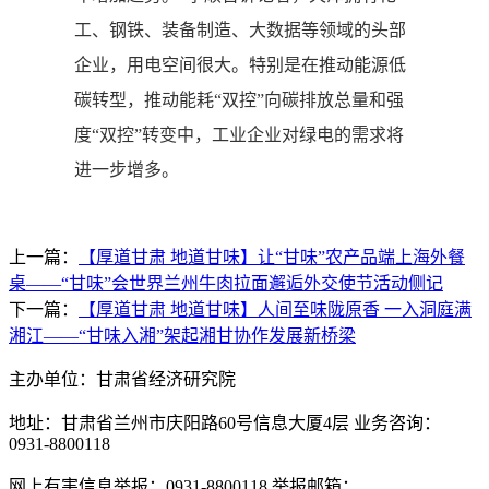
工、钢铁、装备制造、大数据等领域的头部
企业，用电空间很大。特别是在推动能源低
碳转型，推动能耗“双控”向碳排放总量和强
度“双控”转变中，工业企业对绿电的需求将
进一步增多。
上一篇：
【厚道甘肃 地道甘味】让“甘味”农产品端上海外餐
桌——“甘味”会世界兰州牛肉拉面邂逅外交使节活动侧记
下一篇：
【厚道甘肃 地道甘味】人间至味陇原香 一入洞庭满
湘江——“甘味入湘”架起湘甘协作发展新桥梁
主办单位：甘肃省经济研究院
地址：甘肃省兰州市庆阳路60号信息大厦4层 业务咨询：
0931-8800118
网上有害信息举报：0931-8800118 举报邮箱：