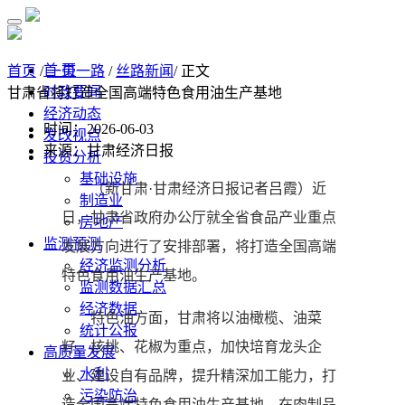
首 页
首页
/
一带一路
/
丝路新闻
/ 正文
时政要闻
甘肃省将打造全国高端特色食用油生产基地
经济动态
时间：2026-06-03
发改视点
来源：甘肃经济日报
投资分析
基础设施
（新甘肃·甘肃经济日报记者吕霞）近
制造业
日，甘肃省政府办公厅就全省食品产业重点
房地产
监测预测
发展方向进行了安排部署，将打造全国高端
经济监测分析
特色食用油生产基地。
监测数据汇总
经济数据
特色油方面，甘肃将以油橄榄、油菜
统计公报
籽、核桃、花椒为重点，加快培育龙头企
高质量发展
水利
业、建设自有品牌，提升精深加工能力，打
污染防治
造全国高端特色食用油生产基地。在肉制品