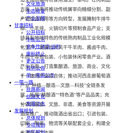
文化旅游
方面，甘肃将推动传统屠宰向精细分割、副
生态修复
产业发展
产物综合利用等方向转型，发展腌制牛排牛
甘肃招标
柳、小羊排、火锅切片等预制食品产业；支
公开招标
持具有地域特色的传统熟肉制品工业化规模
中标公示
竞争性磋商/谈判
化生产，发展壮大风干牛羊肉、酱卤牛肉、
废标终止
牛肉干等预包装、小包装休闲零食产业。酒
更正公告
产业方面，打造集酿酒、旅游、商业、文化
其他公告
单一来源公示
于一体的产业综合体；推动河西走廊葡萄酒
一带一路
产业“种植—酿造—文旅—科技”全链条发
丝路新闻
展，拓展“精酿酒”“特色酒”等产品品类；充
丝路文化
发展动态
分依托展会、文旅、非遗、美食等资源开展
发展规划
酒类推广，推动陇酒出省出口；引进包装、
总体规划
印刷、陶瓷、物流等关联配套企业，构建全
专项规划
地区规划
省酒产业生态圈。