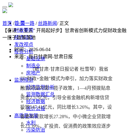
首 页
首页
/
一带一路
/
丝路新闻
/ 正文
时政要闻
【奋进“十五五” 开局起好步】甘肃省创新模式力促财政金融
经济动态
一揽子政策落地
发改视点
时间：2026-06-04
投资分析
来源：每日甘肃网-甘肃日报
基础设施
制造业
（新甘肃·甘肃日报记者 杜雪琴）我省
房地产
以“财政+金融”模式为牵引，加力落实财政金
监测预测
经济监测分析
融协同促内需一揽子政策，1—4月预拨贴息
监测数据汇总
资金2.57亿元，引导全省金融机构新增信贷
经济数据
投放547.41亿元，同比增长3.26%。其中，设
统计公报
高质量发展
备更新贷款增长27.28%，中小微企业贷款增
水利
长23.39%，扩投资、促消费的政策效应逐步
污染防治