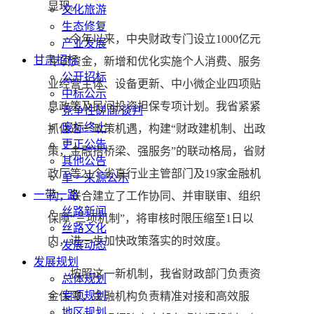
显现。
文化旅游
生态修复
今年以来，中央财政专门设立1000亿元
产业发展
甘肃招标
专项资金，新增和优化实施个人消费、服务
公开招标
业经营主体、设备更新、中小微企业四项贴
中标公示
息政策及民间投资担保专项计划。我省紧紧
竞争性磋商/谈判
废标终止
抓住这一政策机遇，构建“财政建机制、出政
更正公告
策，金融搭桥梁、强服务”的联动格局，省财
其他公告
政厅等21个省直行业主管部门及19家金融机
单一来源公示
一带一路
构，联合建立了工作协同、并审联审、组织
丝路新闻
保障“三项机制”，将审核时限压缩至1日以
丝路文化
内，进一步加快政策落实的时效度。
发展动态
发展规划
按照这一新机制，我省财政部门负责资
总体规划
专项规划
金保障，金融机构负责精准对接和高效服
地区规划