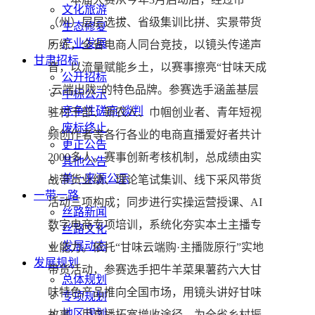
文化旅游
（州）层层选拔、省级集训比拼、实景带货
生态修复
产业发展
历练，全省电商人同台竞技，以镜头传递声
甘肃招标
音，以流量赋能乡土，以赛事擦亮“甘味天成
公开招标
·云端出陇”的特色品牌。参赛选手涵盖基层
中标公示
竞争性磋商/谈判
驻村干部、新农人、巾帼创业者、青年短视
废标终止
频创作者等各行各业的电商直播爱好者共计
更正公告
2000多人。赛事创新考核机制，总成绩由实
其他公告
单一来源公示
战带货业绩、理论笔试集训、线下采风带货
一带一路
活动三项构成；同步进行实操运营授课、AI
丝路新闻
数字电商专项培训，系统化夯实本土主播专
丝路文化
发展动态
业能力。依托“甘味云端购·主播陇原行”实地
发展规划
带货活动，参赛选手把牛羊菜果薯药六大甘
总体规划
味特色产品推向全国市场，用镜头讲好甘味
专项规划
地区规划
故事，用直播拓宽增收途径，为全省乡村振