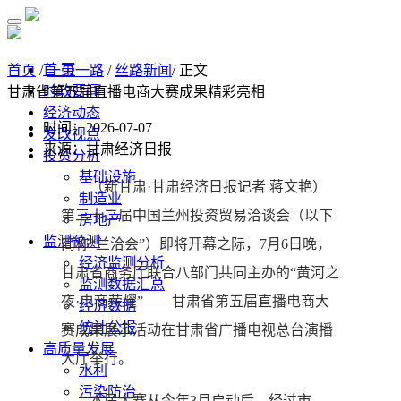
首 页
首页
/
一带一路
/
丝路新闻
/ 正文
时政要闻
甘肃省第五届直播电商大赛成果精彩亮相
经济动态
时间：2026-07-07
发改视点
来源：甘肃经济日报
投资分析
基础设施
（新甘肃·甘肃经济日报记者 蒋文艳）
制造业
第三十二届中国兰州投资贸易洽谈会（以下
房地产
监测预测
简称“兰洽会”）即将开幕之际，7月6日晚，
经济监测分析
甘肃省商务厅联合八部门共同主办的“黄河之
监测数据汇总
夜·电商荣耀”——甘肃省第五届直播电商大
经济数据
统计公报
赛成果展示活动在甘肃省广播电视总台演播
高质量发展
大厅举行。
水利
污染防治
本届大赛从今年3月启动后，经过市