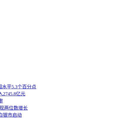
国水平5.3个百分点
745.8亿元
审
实现两位数增长
白银市启动