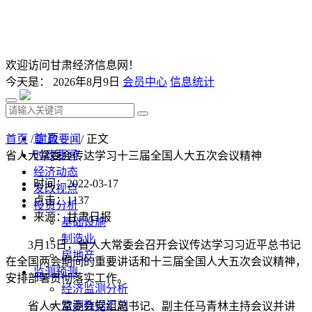
欢迎访问甘肃经济信息网！
今天是：
2026年8月9日
会员中心
信息统计
首 页
首页
/
时政要闻
/ 正文
时政要闻
省人大常委会传达学习十三届全国人大五次会议精神
经济动态
时间：2022-03-17
发改视点
点击：
1137
投资分析
来源：甘肃日报
基础设施
制造业
3月15日，省人大常委会召开会议传达学习习近平总书记
房地产
在全国两会期间的重要讲话和十三届全国人大五次会议精神，
监测预测
安排部署贯彻落实工作。
经济监测分析
监测数据汇总
省人大常委会党组副书记、副主任马青林主持会议并讲