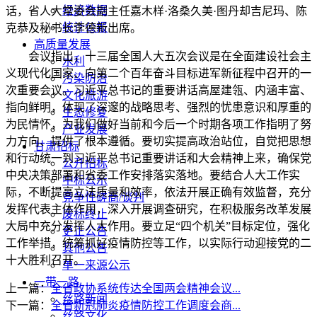
经济数据
话，省人大常委会副主任嘉木样·洛桑久美·图丹却吉尼玛、陈
统计公报
克恭及秘书长李德新出席。
高质量发展
会议指出，十三届全国人大五次会议是在全面建设社会主
水利
义现代化国家、向第二个百年奋斗目标进军新征程中召开的一
污染防治
次重要会议。习近平总书记的重要讲话高屋建瓴、内涵丰富、
文化旅游
指向鲜明，体现了深邃的战略思考、强烈的忧患意识和厚重的
生态修复
为民情怀，为我们做好当前和今后一个时期各项工作指明了努
产业发展
力方向、提供了根本遵循。要切实提高政治站位，自觉把思想
甘肃招标
和行动统一到习近平总书记重要讲话和大会精神上来，确保党
公开招标
中央决策部署和省委工作安排落实落地。要结合人大工作实
中标公示
际，不断提高立法质量和效率，依法开展正确有效监督，充分
竞争性磋商/谈判
发挥代表主体作用，深入开展调查研究，在积极服务改革发展
废标终止
大局中充分发挥人大作用。要立足“四个机关”目标定位，强化
更正公告
工作举措，统筹抓好疫情防控等工作，以实际行动迎接党的二
其他公告
十大胜利召开。
单一来源公示
一带一路
上一篇：
全省政协系统传达全国两会精神会议...
丝路新闻
下一篇：
全省新冠肺炎疫情防控工作调度会商...
丝路文化