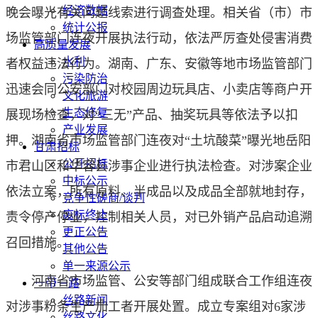
经济数据
晚会曝光有关问题线索进行调查处理。相关省（市）市
统计公报
场监管部门连夜开展执法行动，依法严厉查处侵害消费
高质量发展
水利
者权益违法行为。湖南、广东、安徽等地市场监管部门
污染防治
迅速会同公安部门对校园周边玩具店、小卖店等商户开
文化旅游
生态修复
展现场检查，对“三无”产品、抽奖玩具等依法予以扣
产业发展
押。湖南省市场监管部门连夜对“土坑酸菜”曝光地岳阳
甘肃招标
公开招标
市君山区和华容县涉事企业进行执法检查。对涉案企业
中标公示
依法立案，所有原料、半成品以及成品全部就地封存，
竞争性磋商/谈判
废标终止
责令停产停业，控制相关人员，对已外销产品启动追溯
更正公告
召回措施。
其他公告
单一来源公示
河南省市场监管、公安等部门组成联合工作组连夜
一带一路
丝路新闻
对涉事粉条生产加工者开展处置。成立专案组对6家涉
丝路文化