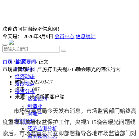
欢迎访问甘肃经济信息网！
今天是：
2026年8月9日
会员中心
信息统计
首 页
首页
/
时政要闻
/ 正文
时政要闻
市场监管部门：严厉打击央视3·15晚会曝光的违法行为
经济动态
时间：2022-03-17
发改视点
点击：
1087
投资分析
来源：央视新闻客户端
基础设施
制造业
市场监管总局今天发布消息，市场监管部门始终高
房地产
监测预测
度重视消费者权益保护工作，央视3·15晚会曝光问题线
经济监测分析
索后，市场监管总局立即部署指导各地市场监管部门对
监测数据汇总