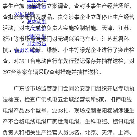
事生产加工者进行立案调查，查封涉事生产经营场所，
发展动态
发展规划
查扣涉案原料及成品，责令涉事企业立即停止生产经营
总体规划
活动，对生产单位负责人实施控制措施。天津、江苏、
专项规划
地区规划
浙江等市场监管部门对无锡兴浜马车业、江苏蓝君科
计划报告
技、小刀、欧派、绿能、小牛等曝光企业进行了突击检
研究院动态
查，对3911台电动自行车先行登记保存并抽样送检，对
297台涉案车辆采取查封措施并抽样送检。
广东省市场监管部门会同公安部门组织开展专项执
法检查，检查广佛机电五金城经营场所5家，扣押电线
电缆产品25个型号、2208扎，现场控制揭阳棉湖涉嫌生
产不合格电线电缆厂家世海电缆、生科电缆、穗讯电缆
负责人和相关生产经营人员16名。北京、天津、上海、