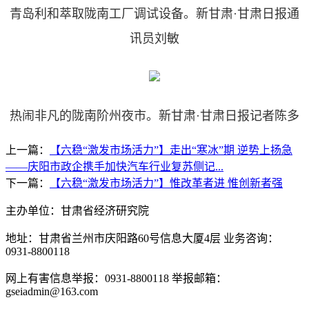
青岛利和萃取陇南工厂调试设备。新甘肃·甘肃日报通
讯员刘敏
热闹非凡的陇南阶州夜市。新甘肃·甘肃日报记者陈多
上一篇：
【六稳“激发市场活力”】走出“寒冰”期 逆势上扬急
——庆阳市政企携手加快汽车行业复苏侧记...
下一篇：
【六稳“激发市场活力”】惟改革者进 惟创新者强
主办单位：甘肃省经济研究院
地址：甘肃省兰州市庆阳路60号信息大厦4层 业务咨询：
0931-8800118
网上有害信息举报：0931-8800118 举报邮箱：
gseiadmin@163.com