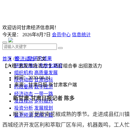
欢迎访问甘肃经济信息网！
今天是：
2026年8月7日
会员中心
信息统计
首 页
研究成果
首页
/
经济动态
/ 正文
研究院简介
信息化建设
【六稳“激发市场活力”】巧打组合拳 出招激活力
组织机构
高质量发展
时间：2020-08-24
院务动态
甘肃招标
来源：甘肃日报-新甘肃客户端
时政要闻
数字经济
经济动态
一带一路
新甘肃·甘肃日报记者 陈多
发改视点
乡村振兴
投资分析
发展规划
眼下，正是陇南花椒成熟的季节。走进成县红川镇
监测预测
文库下载
西城经济开发区利和萃取厂区车间，机器轰鸣，工人忙