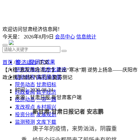
欢迎访问甘肃经济信息网！
今天是：
2026年8月9日
会员中心
信息统计
首 页
研究成果
首页
/
经济动态
/ 正文
研究院简介
信息化建设
【六稳“激发市场活力”】走出“寒冰”期 逆势上扬急——庆阳市
组织机构
高质量发展
政企携手加快汽车行业复苏侧记
院务动态
甘肃招标
时间：2020-08-24
时政要闻
数字经济
来源：甘肃日报-新甘肃客户端
经济动态
一带一路
发改视点
乡村振兴
新甘肃·甘肃日报记者 安志鹏
投资分析
发展规划
监测预测
文库下载
庚子年的疫情，来势汹汹，阴霾重