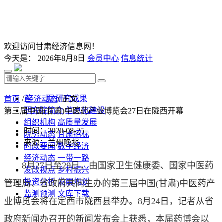
欢迎访问甘肃经济信息网！
今天是：
2026年8月8日
会员中心
信息统计
首 页
研究成果
首页
/
经济动态
/ 正文
研究院简介
信息化建设
第三届中国(甘肃)中医药产业博览会27日在陇西开幕
组织机构
高质量发展
时间：2020-08-25
院务动态
甘肃招标
来源：兰州晚报
时政要闻
数字经济
经济动态
一带一路
8月27日至29日，由国家卫生健康委、国家中医药
发改视点
乡村振兴
投资分析
发展规划
管理局、省政府共同主办的第三届中国(甘肃)中医药产
监测预测
文库下载
业博览会将在定西市陇西县举办。8月24日，记者从省
政府新闻办召开的新闻发布会上获悉，本届药博会以