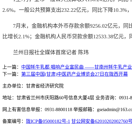
2.6%。一般公共预算支出232.22亿元，同比下降10.3
7月末，金融机构本外币存款余额9256.02亿元，同比增长
比增长2.1%；金融机构人民币贷款余额12533.38亿元，
兰州日报社全媒体首席记者 陈玮
上一篇：
中国牦牛乳都 唱响产业富民曲 ——甘南州牦牛乳产
下一篇：
第三届中国(甘肃)中医药产业博览会27日在陇西开幕
主办单位：甘肃省经济研究院
地址：甘肃省兰州市庆阳路60号信息大厦4层 业务咨询：0931-880
网上有害信息举报：0931-8800118 举报邮箱：gseiadmin@163.c
备案编号：
陇ICP备05000182号-1
甘公网安备62010202002760