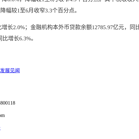
%，降幅较1至6月收窄3.3个百分点。
2.0%；金融机构本外币贷款余额12785.97亿元，同比
同比增长6.3%。
业发展见闻
0118
om
号