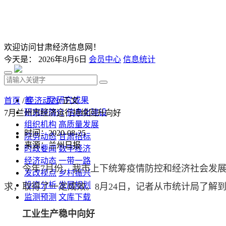
欢迎访问甘肃经济信息网！
今天是：
2026年8月6日
会员中心
信息统计
首 页
研究成果
首页
/
经济动态
/ 正文
研究院简介
信息化建设
7月兰州市经济运行持续回升向好
组织机构
高质量发展
时间：2020-08-25
院务动态
甘肃招标
来源：兰州日报
时政要闻
数字经济
经济动态
一带一路
今年7月份，我市上下统筹疫情防控和经济社会发展
发改视点
乡村振兴
投资分析
发展规划
求，取得了一定成效。8月24日，记者从市统计局了解
监测预测
文库下载
工业生产稳中向好