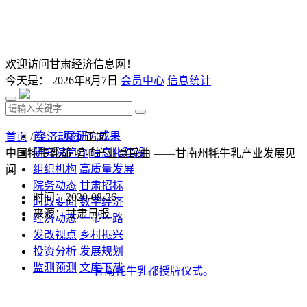
欢迎访问甘肃经济信息网！
今天是：
2026年8月7日
会员中心
信息统计
首 页
研究成果
首页
/
经济动态
/ 正文
研究院简介
信息化建设
中国牦牛乳都 唱响产业富民曲 ——甘南州牦牛乳产业发展见
组织机构
高质量发展
闻
院务动态
甘肃招标
时间：2020-08-26
时政要闻
数字经济
来源：甘肃日报
经济动态
一带一路
发改视点
乡村振兴
投资分析
发展规划
监测预测
文库下载
甘南牦牛乳都授牌仪式。