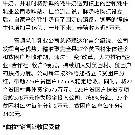
牛奶，并准时将新鲜的牦牛奶送到镇上的雪顿牦牛
乳业公司收购站。仁曾道吉说，鲜奶收购点设立
后，自家产的牦牛奶有了固定的销路，饲养的犏雌
牛也增加至16头，一年下来，养殖收入近5万元。
雪顿牦牛乳业公司总经理达尔吉介绍说，公司
发挥自身优势，精准聚焦全县27个贫困村集体经济
和贫困户增收难题，通过“三变”改革，大力推行“企
业+合作社+牧户”模式，持续加大对贫困村、贫困户
的扶持力度。公司每年按8%给建档立卡贫困户分
红，带动276户贫困户1255人稳定增收。同时，将27
个贫困村集体资金675万元、126户贫困户扶贫专项
贷款378万元作为股金投入公司，按8%分红，27个
贫困村每村每年分红2万元，贫困户每户每年分红
2400元。
“曲拉”销售让牧民受益