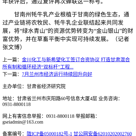
年获评后，通过复评再次蝉联这一称号。
甘南州牦牛乳产业根植于甘南的绿色生态，通
过产业链将农牧民、牦牛乳企业联结起来共同发
展，将“绿水青山”的资源优势转变为“金山银山”的财
富优势，并在草畜平衡中实现可持续发展。（记者
张文博）
上一篇：
金川化工与新希望化工签订合资协议 打造甘肃混合
所有制和循环经济“双标杆”工程...
下一篇：
7月兰州市经济运行持续回升向好
主办单位：甘肃省经济研究院
地址：甘肃省兰州市庆阳路60号信息大厦4层 业务咨询：
0931-8800118
网上有害信息举报：0931-8800118 举报邮箱：
gseiadmin@163.com
备案编号：
陇ICP备05000182号-1
甘公网安备62010202002760