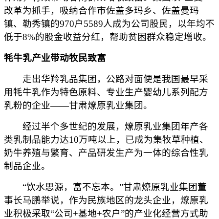
改革为抓手，吸纳合作市佐盖多玛乡、佐盖曼玛
镇、勒秀镇的970户5589人成为公司股民，以年均不
低于8%的股金收益分红，帮助贫困群众稳定增收。
牦牛乳产业带动牧民致富
走出华羚乳品集团，公路对面便是我国最早采
用牦牛乳作为特色原料、专业生产婴幼儿系列配方
乳粉的企业——甘肃燎原乳业集团。
经过半个多世纪的发展，燎原乳业集团年产各
类乳制品能力达10万吨以上，已成为集牧草种植、
奶牛养殖与繁育、产品研发生产为一体的综合性乳
制品企业。
“饮水思源，富不忘本。”甘肃燎原乳业集团董
事长马鹏举说，作为民族地区的龙头企业，燎原乳
业积极采取“公司+基地+农户”的产业化经营方式助