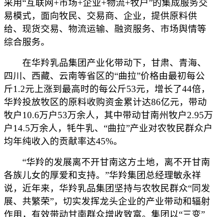
采用“互联网+市场+企业+物流+牧户”的集成服务交
易模式，面向牧民、交易商、企业，提供原料供
给、现货交易、物流运输、融资服务、市场舆情等
综合服务。
在华羚乳品集团产业化带动下，甘肃、青海、
四川、西藏、云南等省区的“曲拉”价格由最初每公
斤1.2元上涨到最高时的每公斤53元，增长了44倍，
华羚投放牧区的原料收购资金累计达86亿元，带动
牧户10.6万户53万余人，其中带动甘南州牧户2.95万
户14.5万余人，牦牛乳、“曲拉”产业对农牧民群众户
均年纯收入的贡献率达45%。
“华羚的发展离不开甘南这方土地，离不开甘南
各族儿女的厚爱和支持。”华羚集团总经理敏永祥
说，近年来，华羚乳品集团坚持与农牧民群众“同发
展、共繁荣”，切实发挥龙头企业的产业带动和辐射
作用，有效带动甘南群众增收致富。集团以“三变”