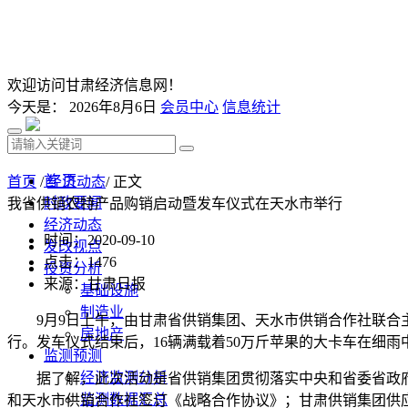
欢迎访问甘肃经济信息网！
今天是：
2026年8月6日
会员中心
信息统计
首 页
首页
/
经济动态
/ 正文
时政要闻
我省供销农特产品购销启动暨发车仪式在天水市举行
经济动态
时间：2020-09-10
发改视点
点击：
1476
投资分析
来源：甘肃日报
基础设施
制造业
9月9日上午，由甘肃省供销集团、天水市供销合作社联合主
房地产
行。发车仪式结束后，16辆满载着50万斤苹果的大卡车在细
监测预测
经济监测分析
据了解，此次活动是省供销集团贯彻落实中央和省委省政府关
监测数据汇总
和天水市供销合作社签订《战略合作协议》；甘肃供销集团供