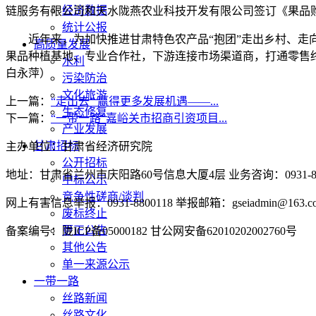
经济数据
链服务有限公司和天水陇燕农业科技开发有限公司签订《果品
统计公报
近年来，为加快推进甘肃特色农产品“抱团”走出乡村、走向
高质量发展
果品种植基地、专业合作社，下游连接市场渠道商，打通零售
水利
白永萍）
污染防治
文化旅游
上一篇：
“走出去” 赢得更多发展机遇——...
生态修复
下一篇：
“一带一路”嘉峪关市招商引资项目...
产业发展
甘肃招标
主办单位：甘肃省经济研究院
公开招标
地址：甘肃省兰州市庆阳路60号信息大厦4层 业务咨询：0931-880
中标公示
竞争性磋商/谈判
网上有害信息举报：0931-8800118 举报邮箱：gseiadmin@163.c
废标终止
更正公告
备案编号：陇ICP备05000182 甘公网安备62010202002760号
其他公告
单一来源公示
一带一路
丝路新闻
丝路文化