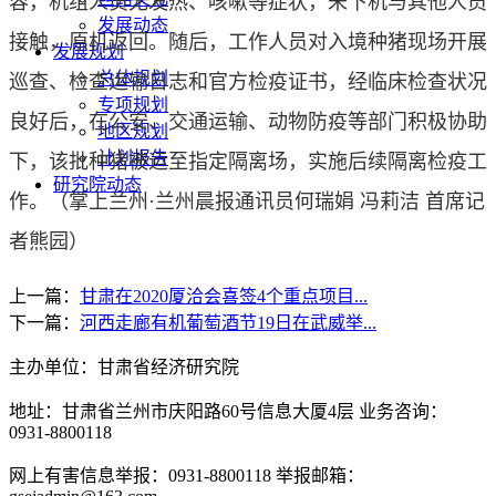
容，机组人员无发热、咳嗽等症状，未下机与其他人员
发展动态
接触，原机返回。随后，工作人员对入境种猪现场开展
发展规划
总体规划
巡查、检查运输日志和官方检疫证书，经临床检查状况
专项规划
良好后，在公安、交通运输、动物防疫等部门积极协助
地区规划
计划报告
下，该批种猪被运至指定隔离场，实施后续隔离检疫工
研究院动态
作。
（掌上兰州·兰州晨报通讯员何瑞娟 冯莉洁 首席记
者熊园）
上一篇：
甘肃在2020厦洽会喜签4个重点项目...
下一篇：
河西走廊有机葡萄酒节19日在武威举...
主办单位：甘肃省经济研究院
地址：甘肃省兰州市庆阳路60号信息大厦4层 业务咨询：
0931-8800118
网上有害信息举报：0931-8800118 举报邮箱：