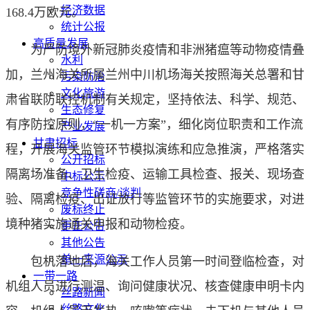
经济数据
168.4万欧元。
统计公报
高质量发展
为严防境外新冠肺炎疫情和非洲猪瘟等动物疫情叠
水利
加，兰州海关所属兰州中川机场海关按照海关总署和甘
污染防治
文化旅游
肃省联防联控机制有关规定，坚持依法、科学、规范、
生态修复
有序防控原则，“一机一方案”，细化岗位职责和工作流
产业发展
甘肃招标
程，开展海关监管环节模拟演练和应急推演，严格落实
公开招标
隔离场准备、卫生检疫、运输工具检查、报关、现场查
中标公示
竞争性磋商/谈判
验、隔离检疫、出证放行等监管环节的实施要求，对进
废标终止
境种猪实施通关申报和动物检疫。
更正公告
其他公告
单一来源公示
包机落地后，海关工作人员第一时间登临检查，对
一带一路
机组人员进行测温、询问健康状况、核查健康申明卡内
丝路新闻
丝路文化