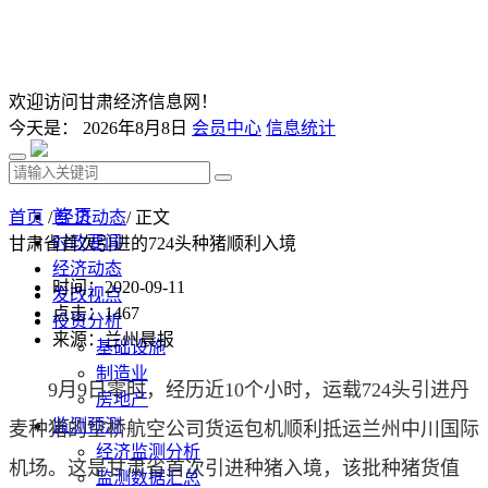
欢迎访问甘肃经济信息网！
今天是：
2026年8月8日
会员中心
信息统计
首 页
首页
/
经济动态
/ 正文
时政要闻
甘肃省首次引进的724头种猪顺利入境
经济动态
时间：2020-09-11
发改视点
点击：
1467
投资分析
来源：兰州晨报
基础设施
制造业
9月9日零时，经历近10个小时，运载724头引进丹
房地产
监测预测
麦种猪的空桥航空公司货运包机顺利抵运兰州中川国际
经济监测分析
机场。这是甘肃省首次引进种猪入境，该批种猪货值
监测数据汇总