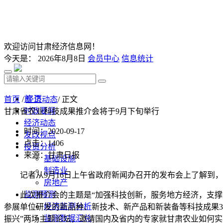
欢迎访问甘肃经济信息网！
今天是：
2026年8月8日
会员中心
信息统计
首 页
首页
/
经济动态
/ 正文
时政要闻
甘肃省农业科技成果推介会将于9月下旬举行
经济动态
时间：2020-09-17
发改视点
点击：
1406
投资分析
来源：甘肃日报
基础设施
制造业
记者从9月16日上午省政府新闻办召开的发布会上了解到，9
房地产
监测预测
此次推介会的主题是“加强科技创新，服务地方经济，支撑特
经济监测分析
参展单位研发的新品种、新技术、新产品和新装备等科技成果38
监测数据汇总
振兴”两场主题论坛，邀请国内及省内的专家就甘肃农业如何