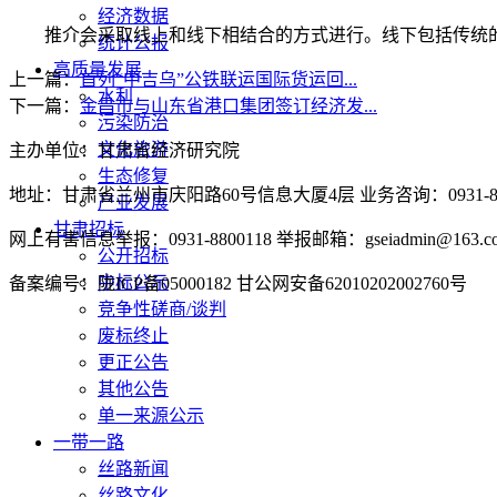
经济数据
推介会采取线上和线下相结合的方式进行。线下包括传统的
统计公报
高质量发展
上一篇：
首列“中吉乌”公铁联运国际货运回...
水利
下一篇：
金昌市与山东省港口集团签订经济发...
污染防治
文化旅游
主办单位：甘肃省经济研究院
生态修复
地址：甘肃省兰州市庆阳路60号信息大厦4层 业务咨询：0931-880
产业发展
甘肃招标
网上有害信息举报：0931-8800118 举报邮箱：gseiadmin@163.c
公开招标
中标公示
备案编号：陇ICP备05000182 甘公网安备62010202002760号
竞争性磋商/谈判
废标终止
更正公告
其他公告
单一来源公示
一带一路
丝路新闻
丝路文化