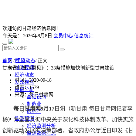
欢迎访问甘肃经济信息网！
今天是：
2026年8月8日
会员中心
信息统计
首 页
首页
/
经济动态
/ 正文
时政要闻
甘肃省印发《意见》：33条措施加快创新型甘肃建设
经济动态
时间：2020-09-18
发改视点
点击：
1579
投资分析
来源：每日甘肃网
基础设施
制造业
每日甘肃网9月17日讯
（新甘肃·每日甘肃网记者李
房地产
监测预测
杨）为全面贯彻中央关于深化科技体制改革、加快实施
经济监测分析
创新驱动发展的决策部署，省政府办公厅近日印发《甘
监测数据汇总