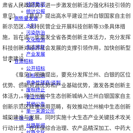
经济数据
肃省人民政府关于进一步激发创新活力强化科技引领的
统计公报
意见》。《意见》提出高水平建设兰州白银国家自主创
高质量发展
水利
新示范区、支持民营企业开展科技创新等33条具体措
污染防治
施，旨在进一步激发全省各类创新主体活力，充分发挥
文化旅游
生态修复
科技创新对经济社会发展的支撑引领作用，加快创新型
产业发展
甘肃建设。
甘肃招标
公开招标
《意见》明确提出，要充分发挥兰州、白银的区位
中标公示
竞争性磋商/谈判
优势、创新资源优势和产业基础优势，激发各类创新主
废标终止
体活力，将兰州榆中生态创新城纳入兰州白银国家自主
更正公告
其他公告
创新示范区政策适用范畴，有效推动兰州榆中生态创新
单一来源公示
城的建设与发展。同时实施十大生态产业关键技术攻关
一带一路
丝路新闻
行动计划，在环保综合治理、农产品精深加工、中药大
丝路文化