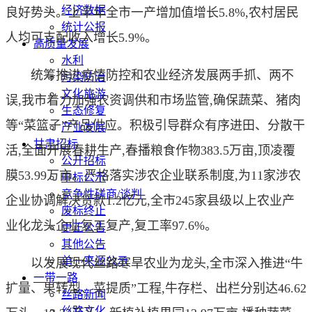
经济数据
良好势头。上半年全市一产增加值增长5.8%,农村居民
统计公报
人均可支配收入增长5.9%。
高质量发展
水利
统筹推进疫情防控和农业经济发展两手抓、两不
污染防治
文化旅游
误,我市着力加强农资调供和市场监管,确保蔬菜、猪肉
生态修复
等“菜篮子”产品供应。积极引导群众有序进田、分散干
产业发展
甘肃招标
活,全面开展春耕生产,春播粮食作物383.5万亩,顶凌覆
公开招标
膜53.99万亩。严格落实涉农企业联系制度,为11家涉农
中标公示
竞争性磋商/谈判
企业协调解决贷款1.2亿元,全市245家县级以上农业产
废标终止
业化龙头企业复工复产,复工率97.6%。
更正公告
其他公告
单一来源公示
以发展现代丝路寒旱农业为龙头,全市深入推进“牛
一带一路
扩量、果转型、菜提质”工程,牛存栏、出栏分别达46.62
丝路新闻
丝路文化