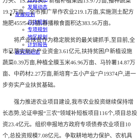
万头、13.22万头。新植补植果园13.97万亩,播种蔬菜
发展动态
19.2万亩。全市推广旱作农业219.1万亩,实施测土配方
发展规划
总体规划
施肥455.54万亩,春播粮食面积达383.56万亩。
专项规划
地区规划
将产业扶贫作为稳定脱贫的最关键抓手,至目前,全
计划报告
市已落实到户产业资金3.61亿元,扶持贫困户新植设施
研究院动态
蔬菜0.39万亩,种植全膜玉米46.96万亩、马铃薯14.87万
亩、中药材2.27万亩,新培育“五小产业”户19374户,进一
步夯实产业扶贫基础。
强力推进农业项目建设,我市农业投资继续保持增
长态势,论证申报“三农”领域补短板项目116个,项目总投
资23.4亿元。组织申报地方政府专项债券农业项目10
个,总投资规模7.08亿元。争取耕地地力保护、农机具