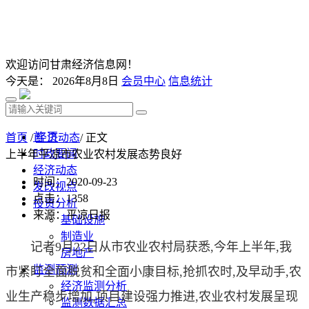
欢迎访问甘肃经济信息网！
今天是：
2026年8月8日
会员中心
信息统计
首 页
首页
/
经济动态
/ 正文
时政要闻
上半年平凉市农业农村发展态势良好
经济动态
时间：2020-09-23
发改视点
点击：
1358
投资分析
来源：平凉日报
基础设施
制造业
记者9月22日从市农业农村局获悉,今年上半年,我
房地产
监测预测
市紧盯全面脱贫和全面小康目标,抢抓农时,及早动手,农
经济监测分析
业生产稳步增加,项目建设强力推进,农业农村发展呈现
监测数据汇总