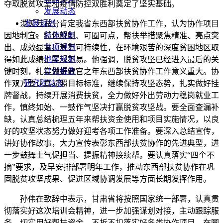
夺取脱贫攻坚和疫情防控双胜利奠定了坚实基础。
发展动态
发展规划
洪天云充分肯定我省东西部扶贫协作工作，认为协作项目
总体规划
因地制宜、特色鲜明、可圈可点，帮扶举措聚焦精准、亮点突
专项规划
出、成效显著，具有可持续性，在环境艰苦的深度贫困地区取
地区规划
得如此成绩，实属不易。他强调，脱贫攻坚已经进入最后的关
计划报告
键时刻，扎实做好收官之年东西部扶贫协作工作意义重大。协
研究院动态
作双方要认真对照目标标准，继续保持攻坚态势，扎实做好挂
牌督战，持续开展消费扶贫，全力做好外出劳动力稳岗就业工
作，慎终如始、一鼓作气坚决打赢脱贫攻坚战。要全面查漏补
缺，认真总结梳理五年来帮扶资金使用和项目实施情况，以良
好的攻坚状态努力做好迎考各项工作准备。要深入总结宣传，
讲好协作故事，大力宣传表彰东西部扶贫协作的先进典型，进
一步鼓舞士气促担当、提振精神接续帮。要认真落实“四个不
摘”要求，及早安排部署明年工作，推动东西部扶贫协作在巩
固脱贫攻坚成果、促进区域协调发展等方面长期发挥作用。
孙伟在致辞中表示，甘肃省将按照国家统一部署，认真贯
彻落实好这次培训会精神，进一步加强谋划对接，主动跟踪服
务，切实用好帮扶资金，不折不扣落实好各类协作项目，在圆