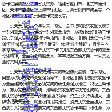
经济数据
协作进展情况，甘肃省扶贫办、福建省厦门市、北京市通州
统计公报
区、天津市静海区、上海市徐汇区、甘肃省陇南市成县等11个
高质量发展
地区和单位相关负责同志作交流发言。
水利
洪天云指出，今年以来，习近平总书记就脱贫攻坚发表了
污染防治
一系列重要讲话、作出一系列重要指示，为我们做好各项工作
文化旅游
提供了强大思想武器和行动指南。各地区、各部门要进一步增
生态修复
强“四个意识”、坚定“四个自信”、做到“两个维护”，持续深入
产业发展
学习习近平总书记关于扶贫工作特别是东西部扶贫协作的重要
甘肃招标
论述精神，全面领会精髓要义，牢牢把握正确方向，一以贯之
公开招标
抓好贯彻落实。
中标公示
竞争性磋商/谈判
洪天云指出，面对突如其来的新冠肺炎疫情，在以习近平
废标终止
同志为核心的党中央坚强领导下，各地区各部门把脱贫攻坚作
更正公告
为全面建成小康社会必须完成的硬任务强力推进，积极主动作
其他公告
为，努力克服疫情影响，推动脱贫攻坚取得决定性成就。东西
单一来源公示
部扶贫协作双方进一步加强组织领导，资金投入持续加大，挂
一带一路
牌督战成效显著，就业稳岗扎实推进，消费扶贫全面加力，东
丝路新闻
西携手共战疫情，提前完成东西部扶贫协作年度目标任务，为
丝路文化