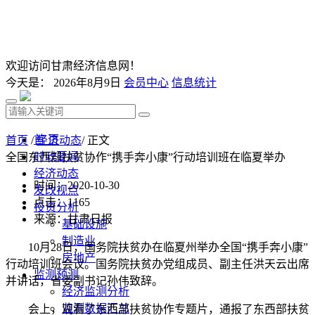
欢迎访问甘肃经济信息网！
今天是：
2026年8月9日
会员中心
信息统计
首 页
首页
/
经济动态
/ 正文
时政要闻
全国东西部扶贫协作“携手奔小康”行动培训班在临夏举办
经济动态
时间：2020-10-30
发改视点
点击：
1165
投资分析
来源：甘肃日报
基础设施
制造业
10月28日，国务院扶贫办在临夏州举办全国“携手奔小康”
房地产
行动培训班会议。国务院扶贫办党组成员、副主任洪天云出席
监测预测
并讲话，省委副书记孙伟致辞。
经济监测分析
监测数据汇总
会上，观看了东西部扶贫协作专题片，通报了东西部扶贫