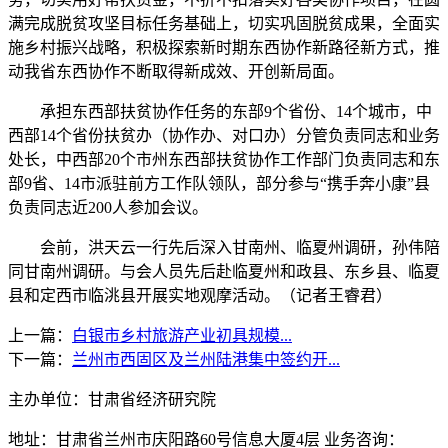
满完成脱贫攻坚目标任务基础上，切实巩固脱贫成果，全面实
施乡村振兴战略，积极探索新时期东西协作新路径新方式，推
动我省东西协作不断取得新成效、开创新局面。
承担东西部扶贫协作任务的东部9个省份、14个城市，中
西部14个省份扶贫办（协作办、对口办）分管负责同志和业务
处长，中西部20个市州东西部扶贫协作工作部门负责同志和东
部9省、14市派驻前方工作队领队，部分参与“携手奔小康”县
负责同志近200人参加会议。
会前，洪天云一行先后深入甘南州、临夏州调研，孙伟陪
同甘南州调研。与会人员先后赴临夏州和政县、东乡县、临夏
县和定西市临洮县开展实地观摩活动。（记者王睿君）
上一篇：
白银市乡村旅游产业初具规模...
下一篇：
兰州市西固区及兰州陆港集中签约开...
主办单位：甘肃省经济研究院
地址：甘肃省兰州市庆阳路60号信息大厦4层 业务咨询：