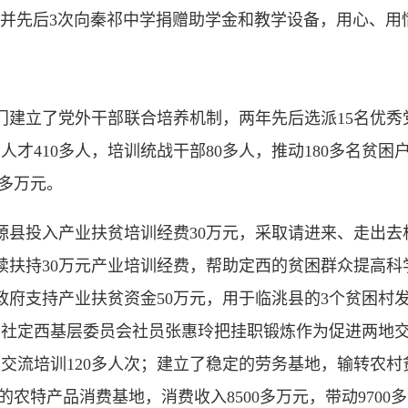
，并先后3次向秦祁中学捐赠助学金和教学设备，用心、用
立了党外干部联合培养机制，两年先后选派15名优秀
才410多人，培训统战干部80多人，推动180多名贫困
0多万元。
投入产业扶贫培训经费30万元，采取请进来、走出去
续扶持30万元产业培训经费，帮助定西的贫困群众提高科
府支持产业扶贫资金50万元，用于临洮县的3个贫困村发
学社定西基层委员会社员张惠玲把挂职锻炼作为促进两地交
流培训120多人次；建立了稳定的劳务基地，输转农村贫困
的农特产品消费基地，消费收入8500多万元，带动970