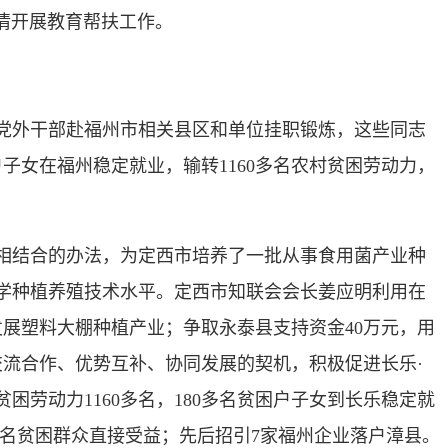
情开展教育帮扶工作。
党外干部赴福州市相关县区和单位挂职锻炼，这些同志
户子女在福州稳定就业，输转1160多名农村贫困劳动力，
相结合的办法，为定西市培养了一批从事食用菌产业种
学种植养殖技术水平。定西市知联会会长姜应明利用在
展塑料大棚种植产业；争取永泰县支持资金40万元，用
流合作、优势互补、协同发展的契机，积极促进长乐·
劳动力1160多名，180多名贫困户子女到长乐稳定就
0多名贫困群众直接受益；先后招引7家福州企业落户漳县。