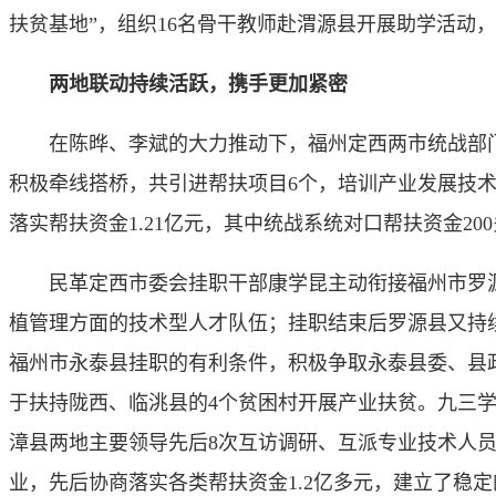
扶贫基地”，组织16名骨干教师赴渭源县开展助学活动
两地联动持续活跃，携手更加紧密
在陈晔、李斌的大力推动下，福州定西两市统战部门建
积极牵线搭桥，共引进帮扶项目6个，培训产业发展技术人
落实帮扶资金1.21亿元，其中统战系统对口帮扶资金20
民革定西市委会挂职干部康学昆主动衔接福州市罗源县
植管理方面的技术型人才队伍；挂职结束后罗源县又持
福州市永泰县挂职的有利条件，积极争取永泰县委、县政
于扶持陇西、临洮县的4个贫困村开展产业扶贫。九三
漳县两地主要领导先后8次互访调研、互派专业技术人员交
业，先后协商落实各类帮扶资金1.2亿多元，建立了稳定