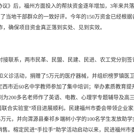
议》后，福州方面投入的帮扶资金逐年增加，3年来共落实
到了当地干部群众的一致好评。今年的150万资金已经根
作，确保项目资金真正落到实处、见到实效。
联系，两市民革、民盟、民建、民进、农工党分别签订
义诊活动，捐赠了5万元的医疗器械，并组织榜罗镇医卫
，定西市近60名中学教师参加了集中培训；举办素质教育提
为200多名老师作了英语、电教、心理学专题辅导及高三
菌联合实验室”项目进展顺利。民建福州市委会带领企业
.5万元，并向渭源县秦祁乡端树小学的100名学生发放助
销售。榕定民进“手拉手”助学活动启动以来，民进福州市