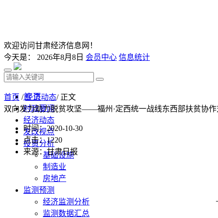
欢迎访问甘肃经济信息网！
今天是：
2026年8月8日
会员中心
信息统计
首 页
首页
/
经济动态
/ 正文
时政要闻
双向发力助力脱贫攻坚——福州·定西统一战线东西部扶贫协作
经济动态
时间：2020-10-30
发改视点
点击：
1220
投资分析
来源：甘肃日报
基础设施
制造业
房地产
监测预测
经济监测分析
监测数据汇总