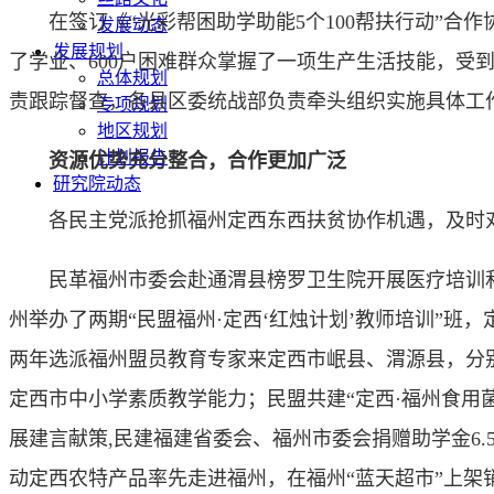
在签订《“光彩帮困助学助能5个100帮扶行动”合作协
发展动态
发展规划
了学业、600户困难群众掌握了一项生产生活技能，受
总体规划
责跟踪督查，各县区委统战部负责牵头组织实施具体工
专项规划
地区规划
计划报告
资源优势充分整合，合作更加广泛
研究院动态
各民主党派抢抓福州定西东西扶贫协作机遇，及时对接
民革福州市委会赴通渭县榜罗卫生院开展医疗培训和
州举办了两期“民盟福州·定西‘红烛计划’教师培训”班
两年选派福州盟员教育专家来定西市岷县、渭源县，分别
定西市中小学素质教学能力；民盟共建“定西·福州食用
展建言献策,民建福建省委会、福州市委会捐赠助学金6
动定西农特产品率先走进福州，在福州“蓝天超市”上架