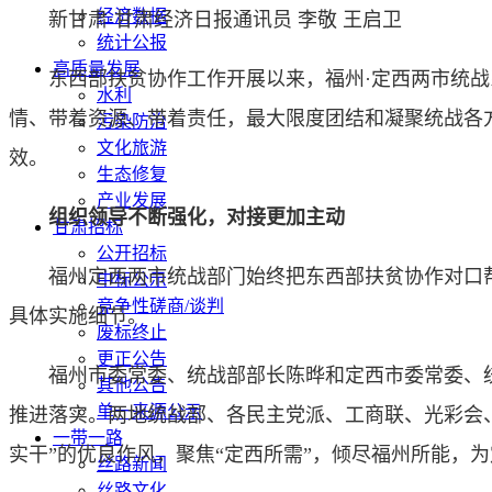
经济数据
新甘肃·甘肃经济日报通讯员 李敬 王启卫
统计公报
高质量发展
东西部扶贫协作工作开展以来，福州·定西两市统战
水利
情、带着资源、带着责任，最大限度团结和凝聚统战各
污染防治
文化旅游
效。
生态修复
产业发展
组织领导不断强化，对接更加主动
甘肃招标
公开招标
福州定西两市统战部门始终把东西部扶贫协作对口帮
中标公示
竞争性磋商/谈判
具体实施细节。
废标终止
更正公告
福州市委常委、统战部部长陈晔和定西市委常委、统
其他公告
单一来源公示
推进落实。两地统战部、各民主党派、工商联、光彩会
一带一路
实干”的优良作风，聚焦“定西所需”，倾尽福州所能，
丝路新闻
丝路文化