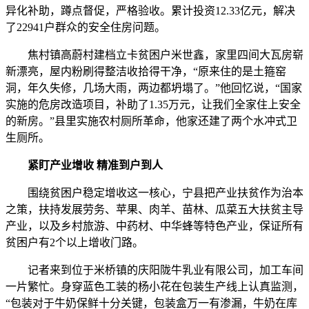
异化补助，蹲点督促，严格验收。累计投资12.33亿元，解决
了22941户群众的安全住房问题。
焦村镇高蔚村建档立卡贫困户米世鑫，家里四间大瓦房崭
新漂亮，屋内粉刷得整洁收拾得干净，“原来住的是土箍窑
洞，年久失修，几场大雨，两边都坍塌了。”他回忆说，“国家
实施的危房改造项目，补助了1.35万元，让我们全家住上安全
的新房。”县里实施农村厕所革命，他家还建了两个水冲式卫
生厕所。
紧盯产业增收 精准到户到人
围绕贫困户稳定增收这一核心，宁县把产业扶贫作为治本
之策，扶持发展劳务、苹果、肉羊、苗林、瓜菜五大扶贫主导
产业，以及乡村旅游、中药材、中华蜂等特色产业，保证所有
贫困户有2个以上增收门路。
记者来到位于米桥镇的庆阳陇牛乳业有限公司，加工车间
一片繁忙。身穿蓝色工装的杨小花在包装生产线上认真监测，
“包装对于牛奶保鲜十分关键，包装盒万一有渗漏，牛奶在库