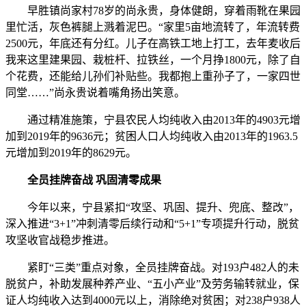
早胜镇尚家村78岁的尚永贵，身体健朗，穿着雨靴在果园
里忙活，灰色裤腿上溅着泥巴。“家里5亩地流转了，年流转费
2500元，年底还有分红。儿子在高铁工地上打工，去年麦收后
我来这里建果园、栽桩杆、拉铁丝，一个月挣1800元，除了自
个花费，还能给儿孙们补贴些。我都抱上重孙子了，一家四世
同堂……”尚永贵说着嘴角扬出笑意。
通过精准施策，宁县农民人均纯收入由2013年的4903元增
加到2019年的9636元；贫困人口人均纯收入由2013年的1963.5
元增加到2019年的8629元。
全员挂牌奋战 巩固清零成果
今年以来，宁县紧扣“攻坚、巩固、提升、兜底、整改”，
深入推进“3+1”冲刺清零后续行动和“5+1”专项提升行动，脱贫
攻坚收官战稳步推进。
紧盯“三类”重点对象，全员挂牌奋战。对193户482人的未
脱贫户，补助发展种养产业、“五小产业”及劳务输转就业，保
证人均纯收入达到4000元以上，消除绝对贫困；对238户938人