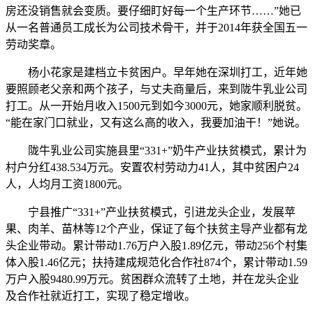
房还没销售就会变质。要仔细盯好每一个生产环节……”她已
从一名普通员工成长为公司技术骨干，并于2014年获全国五一
劳动奖章。
杨小花家是建档立卡贫困户。早年她在深圳打工，近年她
要照顾老父亲和两个孩子，与丈夫商量后，来到陇牛乳业公司
打工。从一开始月收入1500元到如今3000元，她家顺利脱贫。
“能在家门口就业，又有这么高的收入，我要加油干！”她说。
陇牛乳业公司实施县里“331+”奶牛产业扶贫模式，累计为
村户分红438.534万元。安置农村劳动力41人，其中贫困户24
人，人均月工资1800元。
宁县推广“331+”产业扶贫模式，引进龙头企业，发展苹
果、肉羊、苗林等12个产业，保证了每个扶贫主导产业都有龙
头企业带动。累计带动1.76万户入股1.89亿元，带动256个村集
体入股1.46亿元；扶持建成规范化合作社874个，累计带动1.59
万户入股9480.99万元。贫困群众流转了土地，并在龙头企业
及合作社就近打工，实现了稳定增收。