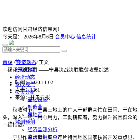
欢迎访问甘肃经济信息网！
今天是：
2026年8月6日
会员中心
信息统计
首 页
首页
/
经济动态
/ 正文
时政要闻
幸福花开遍地香 ——宁县决战决胜脱贫攻坚综述
经济动态
时间：2020-11-02
发改视点
点击：
1361
投资分析
来源：甘肃日报
基础设施
制造业
秋收时节，宁县土地上的广大干部群众忙在田间、干在地
房地产
头，深入一线、用心用力，辛勤耕耘着，努力提升贫困群众的
监测预测
幸福指数。
经济监测分析
监测数据汇总
宁县作为六盘山集中连片特困地区国家扶贫开发重点县、