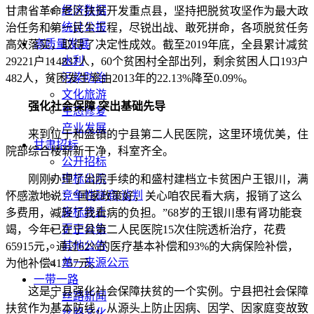
经济数据
甘肃省革命老区扶贫开发重点县，坚持把脱贫攻坚作为最大政
统计公报
治任务和第一民生工程，尽锐出战、敢死拼命，各项脱贫任务
高质量发展
高效落实，取得了决定性成效。截至2019年底，全县累计减贫
水利
29221户114837人，60个贫困村全部出列，剩余贫困人口193户
污染防治
482人，贫困发生率由2013年的22.13%降至0.09%。
文化旅游
强化社会保障 突出基础先导
生态修复
产业发展
来到位于和盛镇的宁县第二人民医院，这里环境优美，住
甘肃招标
院部综合楼崭新干净，科室齐全。
公开招标
中标公示
刚刚办理了出院手续的和盛村建档立卡贫困户王银川，满
竞争性磋商/谈判
怀感激地说：“国家政策好，关心咱农民看大病，报销了这么
废标终止
多费用，减轻了我看病的负担。”68岁的王银川患有肾功能衰
更正公告
竭，今年已在宁县第二人民医院15次住院透析治疗，花费
其他公告
65915元，通过62%的医疗基本补偿和93%的大病保险补偿，
单一来源公示
为他补偿41757元。
一带一路
这是宁县强化社会保障扶贫的一个实例。宁县把社会保障
丝路新闻
扶贫作为基本防线，从源头上防止因病、因学、因家庭变故致
丝路文化