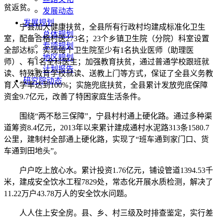
贫返贫。
发展动态
发展规划
宁县加大健康扶贫，全县所有行政村均建成标准化卫生
总体规划
室，配备合格村医273名；23个乡镇卫生院（分院）科室设置
专项规划
全部达标，实现每个卫生院至少有1名执业医师（助理医
地区规划
师）、有1名全科医生；加强教育扶贫，通过普通学校跟班就
计划报告
读、特殊教育学校就读、送教上门等方式，保证了全县义务教
研究院动态
育入学率达到100%；实施兜底扶贫，全县累计发放兜底保障
资金9.7亿元，改善了特困家庭生活条件。
围绕“两不愁三保障”，宁县村村通上硬化路。通过多种渠
道筹资8.4亿元，2013年以来累计建成通村水泥路313条1580.7
公里，建制村全部通上硬化路，实现了“班车通到家门口、货
车通到田地头”。
户户吃上放心水。累计投资1.76亿元，铺设管道1394.53千
米，建成安全饮水工程7829处，常态化开展水质检测，解决了
11.22万户43.78万人的安全饮水问题。
人人住上安全房。县、乡、村三级及时排查鉴定，实行差