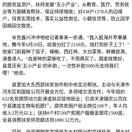
的脱贫监测户，扶持发展“五小产业”，从教育、医疗、劳务就
业等方面精准帮扶，保证持续增收；对438户1578人的边缘
户，培育实用技术，落实公益性岗位、小额信贷等，防止因学
因病因灾致贫。
米世鑫兴冲冲地给记者拿来一折通，“我入股海升苹果基
地，瞧今年6月20日，给我分红了2150元，钱打到折子上了！”
他家门前栽种了茄子、辣椒、西红杮、大白菜等，鲜嫩欲滴，
清香诱人。“自家种的菜够吃了，不用再买了。国家政策好，
县里还有‘五小产业’的补助，一次性补助5000元支持我们
哩！”他说。
县里加大东西部扶贫协作和中央定点帮扶。主动与天津市
河东区和国投公司开展全方位、多领域交流合作；今年组织
632名贫困劳动力赴津或就近就地就业；引进天津瑞农公司在
宁县建成生物有机肥厂，提供贫困户就业岗位100个，年人均
收入2万元以上；扶持8个村530户贫困户栽植金银花1500亩，
全县消费扶贫供货额达到1880.52万元。
目前，宁县把脱贫攻坚作为乡村振兴的底线任务、把乡村