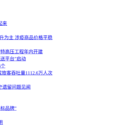
起来
升为主 涉疫商品价格平稳
山东特高压工程年内开建
配送平台”启动
6个
旅客吞吐量1112.6万人次
史遗留问题见闻
标品牌”
用