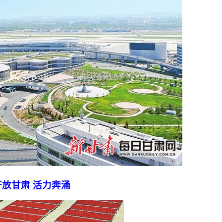
放甘肃 活力奔涌