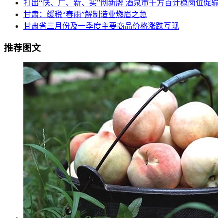
打出“快、广、新、实”创新牌 酒泉市千方百计稳岗位促
甘肃：缓税“春雨”解制造业燃眉之急
甘肃省三月份及一季度主要商品价格涨跌互现
推荐图文