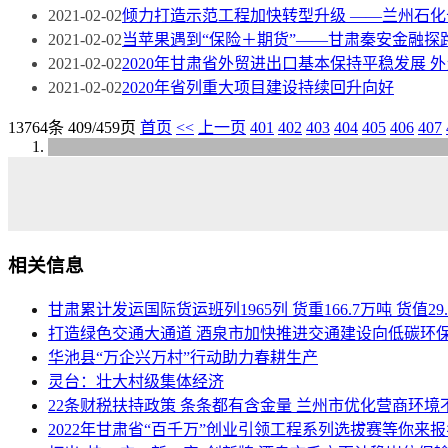
2021-02-02
倾力打造示范工程加快转型升级 ——兰州石
2021-02-02
当苹果遇到“保险＋期货”——甘肃秦安金融探
2021-02-02
2020年甘肃省外贸进出口基本保持平稳发展 外
2021-02-02
2020年省列重大项目建设持续回升向好
13764条 409/459页
首页
<<
上一页
401
402
403
404
405
406
407
相关信息
甘肃累计发运国际货运班列1965列 货重166.7万吨 货值29
打造绿色交通大通道 酒泉市加快推进交通建设向低碳环
华池县“万企兴万村”行动助力春耕生产
灵台：壮大村级集体经济
22条财税扶持政策 条条都有含金量 兰州市优化营商环境
2022年甘肃省“百千万”创业引领工程系列选拔赛等你来报