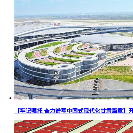
【牢记嘱托 奋力谱写中国式现代化甘肃篇章】开