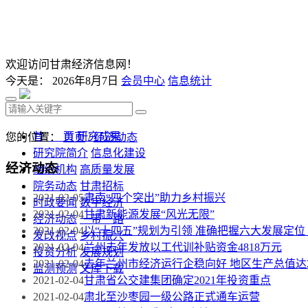
欢迎访问甘肃经济信息网！
今天是：
2026年8月7日
会员中心
信息统计
首 页
研究成果
您的位置：
首页
/
经济动态
研究院简介
信息化建设
经济动态
组织机构
高质量发展
院务动态
甘肃招标
2021-02-05
肃南“四个突出”助力乡村振兴
时政要闻
数字经济
2021-02-04
甘肃新能源发展“风光无限”
经济动态
一带一路
2021-02-04
以“十四五”规划为引领 准确把握六大发展定位
发改视点
乡村振兴
2021-02-04
兰州去年发放以工代训补贴资金4818万元
投资分析
发展规划
2021-02-04
去年兰州市经济运行企稳向好 地区生产总值达28
监测预测
文库下载
2021-02-04
甘肃省公交建集团确定2021年投资重点
2021-02-04
肃北至沙枣园一级公路正式通车运营