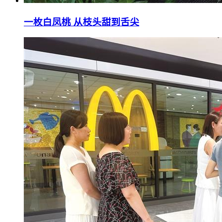
一枚白凤桃 从枝头甜到舌尖