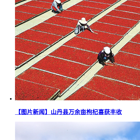
【图片新闻】山丹县万余亩枸杞喜获丰收