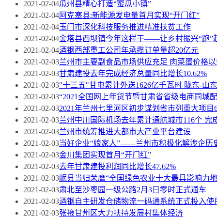
2021-02-04
瓜州县精心打造“蜜瓜小镇”
2021-02-04
阿克塞县:新能源发电量首月实现“开门红”
2021-02-04
玉门市深化科技服务推进精准扶贫工作
2021-02-04
金塔县西坝镇今年这样干——让乡村振兴“跑”
2021-02-04
酒钢西部重工公司年承揽订单量超20亿元
2021-02-03
兰州市主要副食品市场供应充足 肉菜蛋价格以
2021-02-03
甘肃建投去年完成经济总量同比增长10.62%
2021-02-03
"十三五"甘电累计外送1626亿千瓦时 陇东-
2021-02-03
“2021全国网上年货节暨甘肃省省级电商同城
2021-02-03
2021年兰州七里河区初步谋划省市列重大项目
2021-02-03
兰州中川国际机场去年累计通航城市116个 完成
2021-02-03
兰州市统筹推进大都市大产业平台建设
2021-02-03
当好企业“娘家人”——兰州市积极化解涉企历
2021-02-03
金川集团实现首月“开门红”
2021-02-03
去年甘肃建投利润同比增长47.62%
2021-02-03
岷县当归荣膺“全国绿色农业十大最具影响力地
2021-02-03
肃北至沙枣园一级公路2月3日零时正式通车
2021-02-03
酒钢自主研发仓储物流一码通系统正式投入使
2021-02-03
张掖甘州区大力扶持发展村集体经济