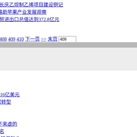
化长庆乙烷制乙烯项目建设侧记
路助苹果产业发展观察
贸进出口总值达到372.8亿元
408
409
410
下一页
>>
末页
.16亿美元
保转型
不来虚的
名