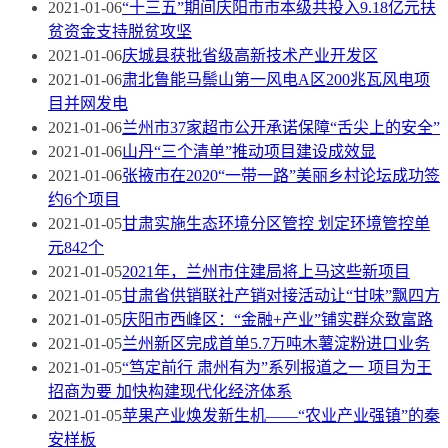
2021-01-06
“十三五”期间庆阳市市本级共投入9.18亿元扶
贫资金支持脱贫攻坚
2021-01-06
庆城县获批省级高新技术产业开发区
2021-01-06
肃北鲁能马鬃山第一风电A区200兆瓦风电项
目并网发电
2021-01-06
兰州市37家超市公开承诺保障“舌尖上的安全”
2021-01-06
山丹“三个清单”推动项目建设成效显
2021-01-06
张掖市在2020“一带一路”美丽乡村论坛成功签
约6个项目
2021-01-05
甘肃实施生态环境分区管控 划定环境管控单
元842个
2021-01-05
2021年，兰州市住建局将上马这些新项目
2021-01-05
甘肃省供销联社产销对接活动让“甘味”飘四方
2021-01-05
庆阳市西峰区：“金融+产业”铺实群众致富路
2021-01-05
兰州新区完成首单5.7万吨木薯淀粉进口业务
2021-01-05
“笃定前行 肃州有为”系列报道之一 项目为王
招商为要 加快构建现代化经济体系
2021-01-05
苹果产业焕发新生机——“农业产业强镇”的秦
安样板