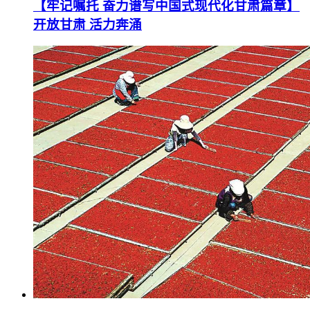
【牢记嘱托 奋力谱写中国式现代化甘肃篇章】
开放甘肃 活力奔涌