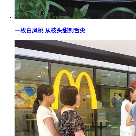
一枚白凤桃 从枝头甜到舌尖