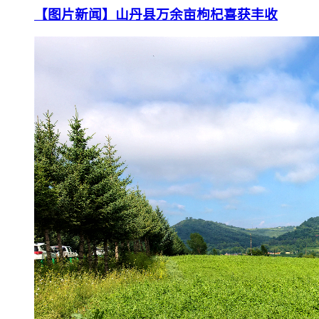
【图片新闻】山丹县万余亩枸杞喜获丰收