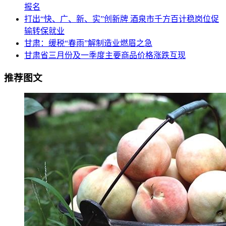
报名
打出“快、广、新、实”创新牌 酒泉市千方百计稳岗位促
输转保就业
甘肃：缓税“春雨”解制造业燃眉之急
甘肃省三月份及一季度主要商品价格涨跌互现
推荐图文