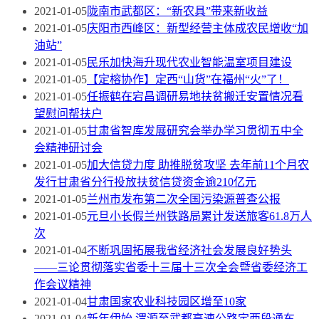
2021-01-05
陇南市武都区：“新农具”带来新收益
2021-01-05
庆阳市西峰区：新型经营主体成农民增收“加
油站”
2021-01-05
民乐加快海升现代农业智能温室项目建设
2021-01-05
【定榕协作】定西“山货”在福州“火”了！
2021-01-05
任振鹤在宕昌调研易地扶贫搬迁安置情况看
望慰问帮扶户
2021-01-05
甘肃省智库发展研究会举办学习贯彻五中全
会精神研讨会
2021-01-05
加大信贷力度 助推脱贫攻坚 去年前11个月农
发行甘肃省分行投放扶贫信贷资金逾210亿元
2021-01-05
兰州市发布第二次全国污染源普查公报
2021-01-05
元旦小长假兰州铁路局累计发送旅客61.8万人
次
2021-01-04
不断巩固拓展我省经济社会发展良好势头
——三论贯彻落实省委十三届十三次全会暨省委经济工
作会议精神
2021-01-04
甘肃国家农业科技园区增至10家
2021-01-04
新年伊始 渭源至武都高速公路定西段通车