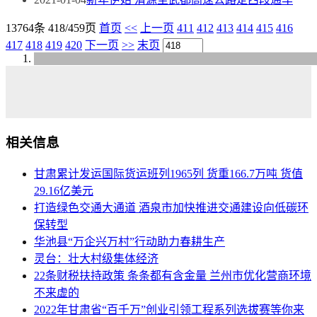
13764条 418/459页
首页
<<
上一页
411
412
413
414
415
416
417
418
419
420
下一页
>>
末页
相关信息
甘肃累计发运国际货运班列1965列 货重166.7万吨 货值
29.16亿美元
打造绿色交通大通道 酒泉市加快推进交通建设向低碳环
保转型
华池县“万企兴万村”行动助力春耕生产
灵台：壮大村级集体经济
22条财税扶持政策 条条都有含金量 兰州市优化营商环境
不来虚的
2022年甘肃省“百千万”创业引领工程系列选拔赛等你来