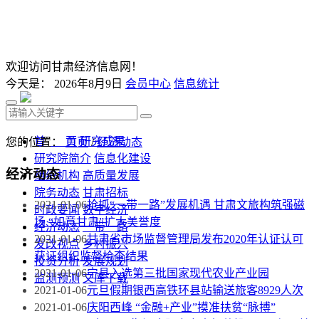
欢迎访问甘肃经济信息网！
今天是：
2026年8月9日
会员中心
信息统计
首 页
研究成果
您的位置：
首页
/
经济动态
研究院简介
信息化建设
经济动态
组织机构
高质量发展
院务动态
甘肃招标
2021-01-06
抢抓“一带一路”发展机遇 甘肃文旅构筑强磁
时政要闻
数字经济
场 “如意甘肃”扩大美誉度
经济动态
一带一路
2021-01-06
甘肃省市场监督管理局发布2020年认证认可
发改视点
乡村振兴
获证组织监督检查结果
投资分析
发展规划
2021-01-06
宁县入选第三批国家现代农业产业园
监测预测
文库下载
2021-01-06
元旦假期银西高铁环县站输送旅客8929人次
2021-01-06
庆阳西峰 “金融+产业”摸准扶贫“脉搏”