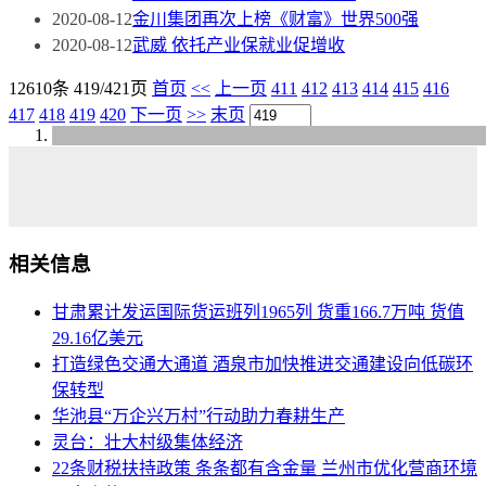
2020-08-12
金川集团再次上榜《财富》世界500强
2020-08-12
武威 依托产业保就业促增收
12610条 419/421页
首页
<<
上一页
411
412
413
414
415
416
417
418
419
420
下一页
>>
末页
相关信息
甘肃累计发运国际货运班列1965列 货重166.7万吨 货值
29.16亿美元
打造绿色交通大通道 酒泉市加快推进交通建设向低碳环
保转型
华池县“万企兴万村”行动助力春耕生产
灵台：壮大村级集体经济
22条财税扶持政策 条条都有含金量 兰州市优化营商环境