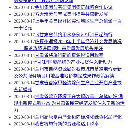
对接扶贫行（甘肃）活动见闻
2020-08-17
金川集团与有研集团签订战略合作协议
2020-08-17
方大炭素与宝武集团携手共谋新发展
2020-08-17
上半年金昌经开区实现地区生产总值逾一百
一十亿元
2020-08-17
《甘肃省节约用水条例》9月1日起施行
2020-08-17
临夏州通报2020年上半年经济社会发展情况
—— 脱贫攻坚进展顺利 高质量发展势头良好
2020-08-14
甘肃省将施行新的资源税适用税率
2020-08-14
“甘味”区域品牌为产业扶贫注入新动力
2020-08-14
兰州市自然资源局对我市城市基准地价更新
及公共服务项目用地基准地价制定成果作政策解读
2020-08-14
甘肃省首家甲醛清除剂生产企业开启产业扶
贫新模式
2020-08-14
甘肃省营商环境正在大幅改善、总体向好 涌
现出新模式新业态 为甘肃省民营经济发展注入了新的活
力
2020-08-14
兰州高原夏菜产业迈向标准化绿色化品牌化
2020-08-14
我省将施行新的资源税适用税率