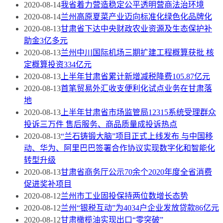
2020-08-14
我省着力营造稳定公平透明营商法治环境
2020-08-14
兰州高原夏菜产业迈向标准化绿色化品牌化
2020-08-13
甘肃省下达中央财政农业资源及生态保护补
助金3亿多元
2020-08-13
兰州中川国际机场三期扩建工程概算获批 核
定概算投资334亿元
2020-08-13
上半年甘肃省累计新增减税降费105.87亿元
2020-08-13
首笔贸易外汇收支便利化试点业务在甘肃落
地
2020-08-13
上半年甘肃省市场监管局12315系统受理群众
投诉三万件 售后服务、商品质量成投诉热点
2020-08-13
“兰石铸锻大脑”项目正式上线发布 与中国移
动、华为、阿里巴巴签署合作协议实现数字化和智能化
转型升级
2020-08-13
甘肃省商务厅公示70余个2020年度全省消费
促进奖补项目
2020-08-12
兰州市工业固投保持两位数增长态势
2020-08-12
兰州“银税互动”为4034户企业发放贷款86亿元
2020-08-12
甘肃橄榄油实现出口“零突破”