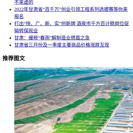
不来虚的
2022年甘肃省“百千万”创业引领工程系列选拔赛等你来
报名
打出“快、广、新、实”创新牌 酒泉市千方百计稳岗位促
输转保就业
甘肃：缓税“春雨”解制造业燃眉之急
甘肃省三月份及一季度主要商品价格涨跌互现
推荐图文