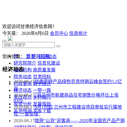
欢迎访问甘肃经济信息网！
今天是：
2026年8月6日
会员中心
信息统计
首 页
研究成果
您的位置：
首页
/
经济动态
研究院简介
信息化建设
经济动态
组织机构
高质量发展
院务动态
甘肃招标
2020-08-17
甘肃农特产品绿色农资供销云峰会签约5.2亿
时政要闻
数字经济
元
经济动态
一带一路
2020-08-17
7月兰州市新建商品住宅销售价格环比上涨
发改视点
乡村振兴
0.6%
投资分析
发展规划
2020-08-17
9月1日起 兰州市工程建设项目审批实行属地
监测预测
文库下载
化“一窗受理”
2020-08-17
陇原“山货”迎客商——2020年全国农产品产销