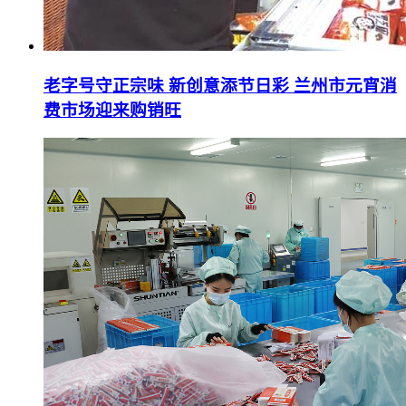
老字号守正宗味 新创意添节日彩 兰州市元宵消
费市场迎来购销旺