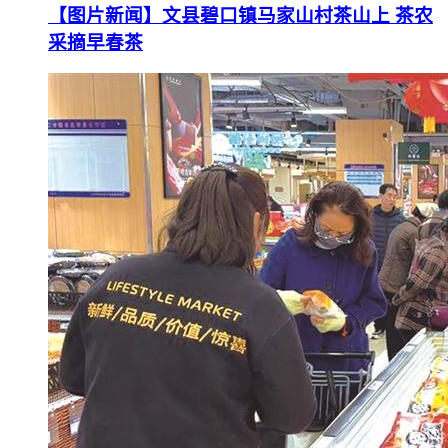
【图片新闻】文县碧口镇马家山村茶山上 茶农
采摘早春茶