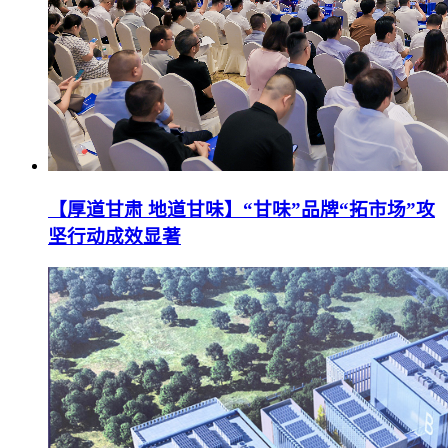
【厚道甘肃 地道甘味】“甘味”品牌“拓市场”攻
坚行动成效显著