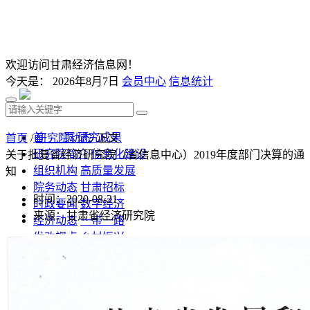
欢迎访问甘肃经济信息网！
今天是：
2026年8月7日
会员中心
信息统计
首 页
研究成果
首页
/
研究院动态
/ 正文
研究院简介
信息化建设
关于批复省经济研究院（省信息中心）2019年度部门决算的通
组织机构
高质量发展
知
院务动态
甘肃招标
时间：2020-08-21
时政要闻
数字经济
来源：甘肃省经济研究院
经济动态
一带一路
发改视点
乡村振兴
投资分析
发展规划
监测预测
文库下载