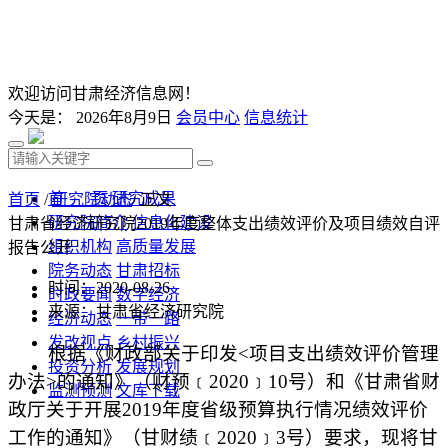
欢迎访问甘肃经济信息网！
今天是：
2026年8月9日
会员中心
信息统计
首 页
研究成果
首页
/
研究院动态
/ 正文
研究院简介
信息化建设
甘肃省经济研究院2019年度整体支出绩效评价及项目绩效自评
组织机构
高质量发展
报告公开
院务动态
甘肃招标
时间：2020-08-26
时政要闻
数字经济
来源：甘肃省经济研究院
经济动态
一带一路
发改视点
乡村振兴
根据《财政部关于印发<项目支出绩效评价管理
投资分析
发展规划
办法>的通知》（财预﹝2020﹞10号）和《甘肃省财
监测预测
文库下载
政厅关于开展2019年度省级预算执行情况绩效评价
工作的通知》（甘财绩﹝2020﹞3号）要求，现将甘