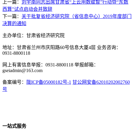
上一篇：
刘宇南同志出席甘肃省“上云用数赋智”行动暨“东数
西算”试点启动会并致辞
下一篇：
关于批复省经济研究院（省信息中心）2019年度部门
决算的通知
主办单位：甘肃省经济研究院
地址：甘肃省兰州市庆阳路60号信息大厦4层 业务咨询：
0931-8800118
网上有害信息举报：0931-8800118 举报邮箱：
gseiadmin@163.com
备案编号：
陇ICP备05000182号-1
甘公网安备62010202002760
号
一站式服务