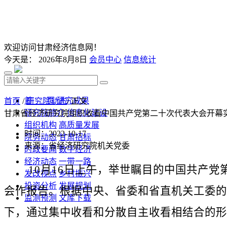
欢迎访问甘肃经济信息网！
今天是：
2026年8月8日
会员中心
信息统计
首 页
研究成果
首页
/
研究院动态
/ 正文
研究院简介
信息化建设
甘肃省经济研究院组织收看中国共产党第二十次代表大会开幕
组织机构
高质量发展
时间：2022-10-17
院务动态
甘肃招标
来源：省经济研究院机关党委
时政要闻
数字经济
经济动态
一带一路
10月16日上午，举世瞩目的中国共产党
发改视点
乡村振兴
投资分析
发展规划
会作报告。根据中央、省委和省直机关工委的
监测预测
文库下载
下，通过集中收看和分散自主收看相结合的形