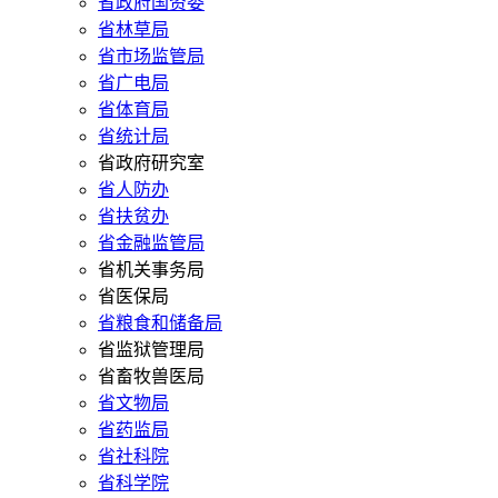
省政府国资委
省林草局
省市场监管局
省广电局
省体育局
省统计局
省政府研究室
省人防办
省扶贫办
省金融监管局
省机关事务局
省医保局
省粮食和储备局
省监狱管理局
省畜牧兽医局
省文物局
省药监局
省社科院
省科学院