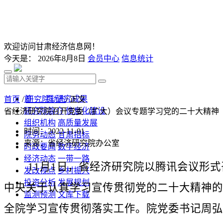
欢迎访问甘肃经济信息网！
今天是：
2026年8月8日
会员中心
信息统计
首 页
研究成果
首页
/
研究院动态
/ 正文
研究院简介
信息化建设
省经济研究院召开党委（扩大）会议专题学习党的二十大精神
组织机构
高质量发展
时间：2022-11-01
院务动态
甘肃招标
来源：省经济研究院办公室
时政要闻
数字经济
经济动态
一带一路
11月1日，省经济研究院以腾讯会议形式
发改视点
乡村振兴
投资分析
发展规划
中央关于认真学习宣传贯彻党的二十大精神的
监测预测
文库下载
全院学习宣传贯彻落实工作。院党委书记周弘