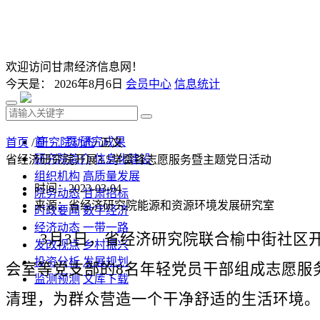
欢迎访问甘肃经济信息网！
今天是：
2026年8月6日
会员中心
信息统计
首 页
研究成果
首页
/
研究院动态
/ 正文
研究院简介
信息化建设
省经济研究院开展3.5学雷锋志愿服务暨主题党日活动
组织机构
高质量发展
时间：2023-03-04
院务动态
甘肃招标
来源：省经济研究院能源和资源环境发展研究室
时政要闻
数字经济
经济动态
一带一路
3月3日，省经济研究院联合榆中街社区开展
发改视点
乡村振兴
投资分析
发展规划
会室等党支部的8名年轻党员干部组成志愿服
监测预测
文库下载
清理，为群众营造一个干净舒适的生活环境。