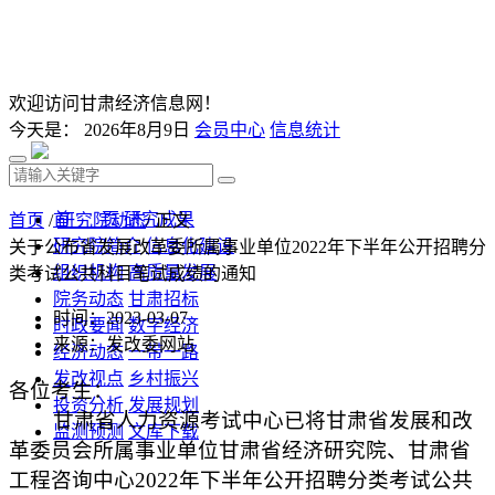
欢迎访问甘肃经济信息网！
今天是：
2026年8月9日
会员中心
信息统计
首 页
研究成果
首页
/
研究院动态
/ 正文
研究院简介
信息化建设
关于公布省发展改革委所属事业单位2022年下半年公开招聘分
组织机构
高质量发展
类考试公共科目笔试成绩的通知
院务动态
甘肃招标
时间：2023-03-07
时政要闻
数字经济
来源：发改委网站
经济动态
一带一路
发改视点
乡村振兴
各位考生：
投资分析
发展规划
甘肃省人力资源考试中心已将甘肃省发展和改
监测预测
文库下载
革委员会所属事业单位甘肃省经济研究院、甘肃省
工程咨询中心2022年下半年公开招聘分类考试公共