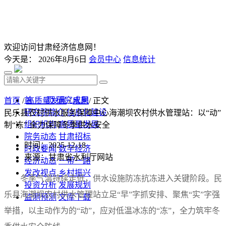
欢迎访问甘肃经济信息网！
今天是：
2026年8月6日
会员中心
信息统计
首 页
研究成果
首页
/
高质量发展
/
水利
/ 正文
研究院简介
信息化建设
民乐县农村供水服务保障中心海潮坝农村供水管理站：以“动”
组织机构
高质量发展
制“冻” 全力保障冬季供水安全
院务动态
甘肃招标
时间：2025-12-18
时政要闻
数字经济
来源：甘肃省水利厅网站
经济动态
一带一路
发改视点
乡村振兴
冬季气温持续走低，供水设施防冻抗冻进入关键阶段。民
投资分析
发展规划
乐县海潮坝农村供水管理站立足“早”字抓安排、聚焦“实”字强
监测预测
文库下载
举措，以主动作为的“动”，应对低温冰冻的“冻”，全力筑牢冬