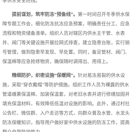
季供水安全防线。
提前谋划，筑牢防冻“预备线”。
第一时间召开冬季供水保
障专题工作会，细化防冻抗冻应急预案，明确责任分工、应急
流程和物资储备清单。组织人员对辖区内供水主干管、水表
井、阀门等关键设施开展拉网式排查，建立隐患台账，实行销
号管理，做到隐患早发现、早处置。同时，备足管材、阀门、
保温棉等应急抢修物资，确保随时调得出、用得上。
精细防护，织密设施“保暖网”。
针对易冻易裂的供水设
施，采取“穿衣戴帽”等防护措施。组织工作人员为裸露的供水
管道缠裹保温棉、加装保温套，对老旧水表井进行修缮加固并
填充保温材料，有效降低低温对设施的影响。此外，通过村社
公告栏、微信群、入户走访等方式，向群众普及水管、水龙头
防冻保暖知识，指导用户做好家中供水设施的防冻工作，提高
群众自我防护能力。