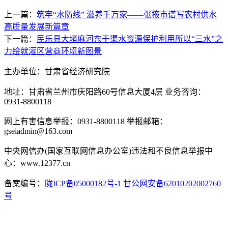
上一篇：
筑牢“水防线” 滋养千万家——张掖市谱写农村供水
高质量发展新篇章
下一篇：
民乐县大堵麻河东干渠水资源保护利用所以“三水”之
力绘就灌区营商环境新图景
主办单位：甘肃省经济研究院
地址：甘肃省兰州市庆阳路60号信息大厦4层 业务咨询：
0931-8800118
网上有害信息举报：0931-8800118 举报邮箱：
gseiadmin@163.com
中央网信办(国家互联网信息办公室)违法和不良信息举报中
心：www.12377.cn
备案编号：
陇ICP备05000182号-1
甘公网安备62010202002760
号