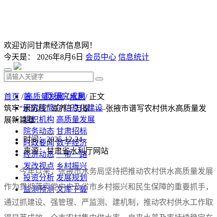
欢迎访问甘肃经济信息网！
今天是：
2026年8月6日
会员中心
信息统计
首 页
研究成果
首页
/
高质量发展
/
水利
/ 正文
研究院简介
信息化建设
筑牢“水防线” 滋养千万家——张掖市谱写农村供水高质量发
组织机构
高质量发展
展新篇章
院务动态
甘肃招标
时间：2025-12-24
时政要闻
数字经济
来源：甘肃省水利厅网站
经济动态
一带一路
发改视点
乡村振兴
今年以来，张掖市水务局坚持把推动农村供水高质量发展
投资分析
发展规划
作为贯彻落实党中央及省市乡村振兴和民生保障的重要抓手，
监测预测
文库下载
通过抓建设、强管理、严监测、建机制，推动农村供水工作取