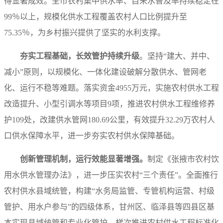
得显著成效。全市农村集中供水率、自来水普及率持续稳定在
99％以上，规模化供水工程覆盖农村人口比例提升至
75.35％，为乡村振兴提供了坚实的水利支撑。
夯实工程基础，长效管护持续升级
。坚持“建大、并中、
减小”原则，以规模化、一体化建设破解分散供水、管网老
化、运行不稳等难题。落实资金4955万元，实施农村供水工程
改造提升、小型引调水等项目9项，推进农村供水工程维修养
护109处，改建供水管网180.69公里，有效提升32.29万农村人
口供水保障水平，进一步夯实农村供水保障基础。
创新管理机制，运行效能显著增强。
制定《张掖市农村饮
用水供水管理办法》，进一步压实农村“三个责任”。全面推行
农村供水县域统管，构建“水务局监管、专管机构运营、村级
管护、用水户参与”的四级体系，甘州区、临泽县等四县区基
本实现县域统管和专业化管护。梯次推进农村供水工程标准化