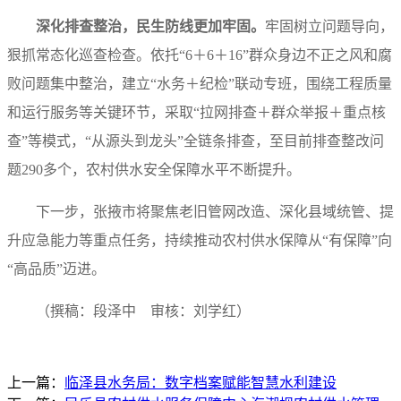
深化排查整治，民生防线更加牢固。
牢固树立问题导向，
狠抓常态化巡查检查。依托“6＋6＋16”群众身边不正之风和腐
败问题集中整治，建立“水务＋纪检”联动专班，围绕工程质量
和运行服务等关键环节，采取“拉网排查＋群众举报＋重点核
查”等模式，“从源头到龙头”全链条排查，至目前排查整改问
题290多个，农村供水安全保障水平不断提升。
下一步，张掖市将聚焦老旧管网改造、深化县域统管、提
升应急能力等重点任务，持续推动农村供水保障从“有保障”向
“高品质”迈进。
（撰稿：段泽中 审核：刘学红）
上一篇：
临泽县水务局：数字档案赋能智慧水利建设