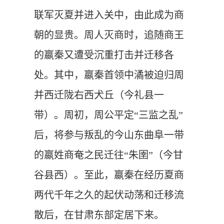
联军灭夏并进入关中，由此成为商
朝的显贵。周人灭商时，追随商王
的嬴秦又遭受沉重打击并迁移各
处。其中，嬴秦首领中潏被迫归周
并西迁陇右西犬丘（今礼县一
带）。周初，周公平定“三监之乱”
后，将参与叛乱的今山东曲阜一带
的嬴姓商奄之民迁往“朱圉”（今甘
谷县西）。至此，嬴秦在经历夏商
两代千年之久的起伏动荡和迁移流
散后，在甘肃东部定居下来。