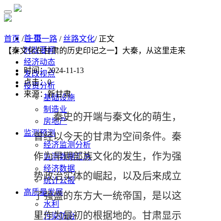
首 页
首页
/
一带一路
/
丝路文化
/ 正文
时政要闻
【秦文化在甘肃的历史印记之一】大秦，从这里走来
经济动态
时间：2024-11-13
发改视点
点击：
0
投资分析
来源：新甘肃
基础设施
制造业
秦史的开端与秦文化的萌生，
房地产
监测预测
曾经以今天的甘肃为空间条件。秦
经济监测分析
作为早期部族文化的发生，作为强
监测数据汇总
经济数据
势政治实体的崛起，以及后来成立
统计公报
高质量发展
了强盛的东方大一统帝国，是以这
水利
里作为最初的根据地的。甘肃显示
污染防治