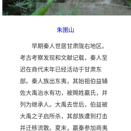
朱圉山
早期秦人世居甘肃陇右地区。
考古考察发现和文献记载，秦人至
迟在商代末年已经活动于甘肃东
部。
秦人族出东夷，其始祖伯益辅
佐大禹治水有功，被赐姓嬴氏，并
列为继承人。大禹去世后，伯益被
大禹之子启所杀，其部族遭到打击
并迁移流散。夏末，嬴秦参加商夷