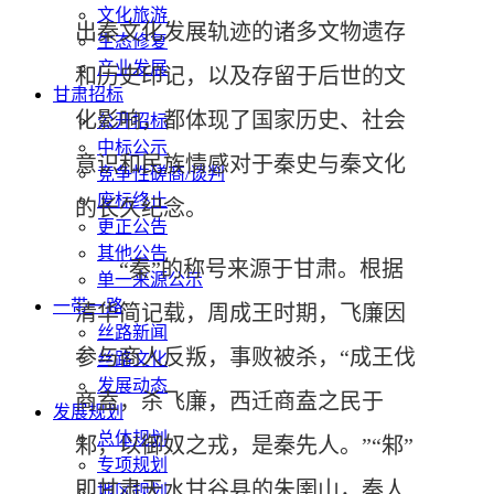
文化旅游
出秦文化发展轨迹的诸多文物遗存
生态修复
产业发展
和历史印记，以及存留于后世的文
甘肃招标
化影响，都体现了国家历史、社会
公开招标
中标公示
意识和民族情感对于秦史与秦文化
竞争性磋商/谈判
废标终止
的长久纪念。
更正公告
其他公告
“秦”的称号来源于甘肃。
根据
单一来源公示
一带一路
清华简记载，周成王时期，飞廉因
丝路新闻
参与商人反叛，事败被杀，“成王伐
丝路文化
发展动态
商盍，杀飞廉，西迁商盍之民于
发展规划
总体规划
邾，以御奴之戎，是秦先人。”“邾”
专项规划
即甘肃天水甘谷县的朱圉山，秦人
地区规划