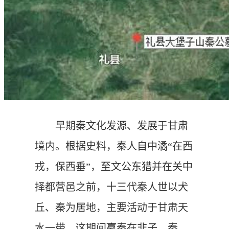
早期秦文化发源、发展于甘肃
境内。
根据史料，秦人自中潏“在西
戎，保西垂”，至文公东猎并在关中
择都营邑之前，十三代秦人世以犬
丘、秦为居地，主要活动于甘肃天
水一带。这期间嬴秦在非子、秦