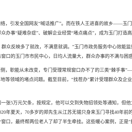
网络，引发全国网友“喊话推广”。而在铁人王进喜的故乡——玉门
群众办事“疑难杂症”、破解企业经营“堵点痛点”，成为玉门打
见，群众反映多了就改，不满意就调。”玉门市政务服务中心效能
服务窗口的玉门市市民中心，日均人流量大，群众办事的不满与困
侧，职能从未改变，专门受理常规窗口办不了的三类“棘手事”—
地等领域的堵点问题。截至目前，“找茬办”累计受理群众及企业诉
一张5万元欠条，按规定，他可以交到失物招领处等通知，但他
020年夏天，70多岁的郑先生从江苏无锡只身来玉门寻找40年
窗口，最终帮两位老人了却了半生牵挂。这些暖心案例，正是“