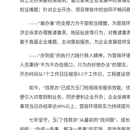
向上交办突破权限限制，重点聚焦企业发展中的急难愁盼
权证难题；针对企业开办、项目审批中的协同不畅问题
——“敢办事”的支撑力为干部担当撑腰，为营商
涉企诉求办理推诿塞责、拖延扯皮等行为，对推诿塞责
敢于直面企业难题、主动靠前服务，为企业发展提供
——“办到底”的执行力践行铁人精神，为营商环
人员秉持“不为不办找借口，只为办好想办法”的理念
开办时间从7个工作日压缩至0.5个工作日，工程建设
如今，“找茬办”已成为玉门检视政务服务效能、
便引入印章刻制业务，同步便利企业开办；企业反映审
事项当日办结率达98%以上，营商环境软实力持续提
七年坚守，玉门“找茬办”从最初的“找问题”，成
护航；“办成一件事、解决一类事”的实践，是政务服