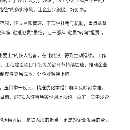
门“会诊”发力，办理了28个小区1280户住户的产
路径”的务实作风，让企业少跑腿、好办事。
督范围，建立台账管理、干部包挂销号机制，重点监督
“避难逃责”思维，让干部从“避责”转向“担责”，
要上”的铁人名言，在“找茬办”得到生动延续。工作
办、工程建设项目审批等关键环节持续提速，推动企业
企业制度性交易成本，让企业轻装上阵。
题，玉门举一反三、精准优化举措：群众反映刻章难，
目前，977项入驻事项实现网上预约、预审，其中涉企
办”的承诺背后，是铁人般的担当，更是对企业发展的全力