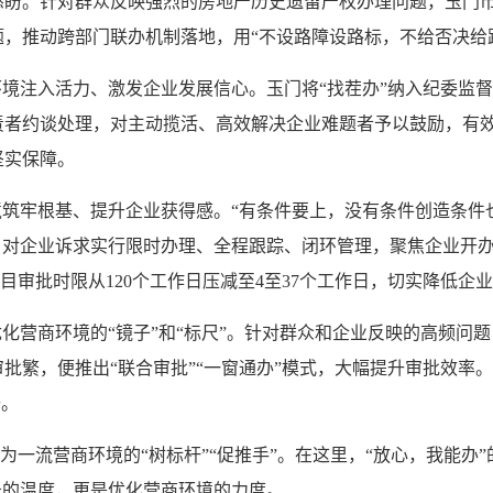
。针对群众反映强烈的房地产历史遗留产权办理问题，玉门市多部
，推动跨部门联办机制落地，用“不设路障设路标，不给否决给
环境注入活力、激发企业发展信心。玉门将“找茬办”纳入纪委监
者约谈处理，对主动揽活、高效解决企业难题者予以鼓励，有效纠偏
坚实保障。
境筑牢根基、提升企业获得感。“有条件要上，没有条件创造条件也
，对企业诉求实行限时办理、全程跟踪、闭环管理，聚焦企业开
项目审批时限从120个工作日压减至4至37个工作日，切实降低
优化营商环境的“镜子”和“标尺”。针对群众和企业反映的高频问
批繁，便推出“联合审批”“一窗通办”模式，大幅提升审批效率。
升。
长为一流营商环境的“树标杆”“促推手”。在这里，“放心，我能
务的温度，更是优化营商环境的力度。