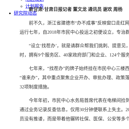
计划报告
新甘肃·甘肃日报记者 董文龙 通讯员 谢欢 周杨
研究院动态
前不久，浙江省建德市“办不成事”反映窗口走红
运行七年，自2018年市民中心投运之初便设立，专治
“设立‘找茬办’，就是请群众帮我们挑刺、提意
时，拥有9个服务区、40家政府部门和企业、124个
七年来，“找茬办”的牌子始终挂在市民中心三楼西
“谁来办”，其中重点聚焦企业开办、审批办理、政策落
32项制度措施。
今年年初，市民中心水务局首席代表在电梯间捡到
通过业务记录反查信息，仅用30分钟便联系上失主。2
员没有推诿，而是带着他辗转社保、医保、公安等多个