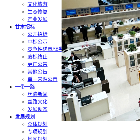
文化旅游
生态修复
产业发展
甘肃招标
公开招标
中标公示
竞争性磋商/谈判
废标终止
更正公告
其他公告
单一来源公示
一带一路
丝路新闻
丝路文化
发展动态
发展规划
总体规划
专项规划
地区规划