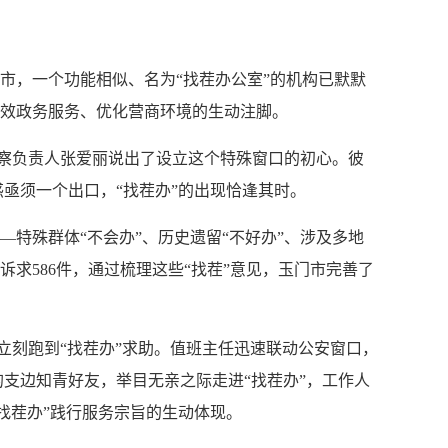
市，一个功能相似、名为“找茬办公室”的机构已默默
造高效政务服务、优化营商环境的生动注脚。
监察负责人张爱丽说出了设立这个特殊窗口的初心。彼
惑亟须一个出口，“找茬办”的出现恰逢其时。
—特殊群体“不会办”、历史遗留“不好办”、涉及多地
求586件，通过梳理这些“找茬”意见，玉门市完善了
立刻跑到“找茬办”求助。值班主任迅速联动公安窗口，
前的支边知青好友，举目无亲之际走进“找茬办”，工作人
找茬办”践行服务宗旨的生动体现。