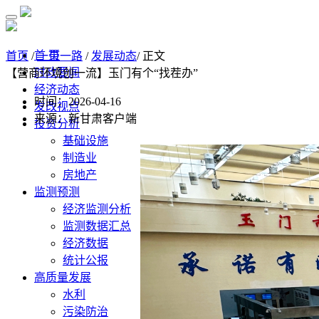
首 页
首页
/
一带一路
/
发展动态
/ 正文
时政要闻
【营商环境创一流】玉门有个“找茬办”
经济动态
时间：2026-04-16
发改视点
来源：新甘肃客户端
投资分析
基础设施
制造业
房地产
监测预测
经济监测分析
监测数据汇总
经济数据
统计公报
高质量发展
水利
污染防治