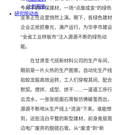
计划报告
今抢手的环保建材，一场“点废成金”的绿色
研究院动态
变革正在这里悄然上演。眼下，各绿色建材
企业正抢抓春光、满产运行，为华亭市建设
“全省工业样板市”注入源源不断的绿色动
能。
在甘肃圣弋班新材料公司的生产车间，
眼前是一片火热的生产图景。自动化生产线
如蛟龙般高效运转，工人们穿梭其间、配合
默契。搅拌、成型、烘干……一道道工序行
云流水，一张张纸面石膏板仿佛破茧而出，
源源不断地从生产线上“流淌”下来。谁能想
到，这些洁白平整的新型建材，前身竟是周
边电厂废弃的脱硫石膏。从“废渣”到“新