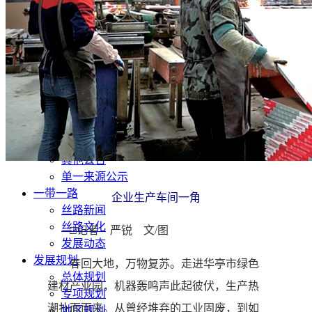
文化旅游
生态修复
产业发展
甘肃招标
公开招标
中标公示
竞争性磋商/谈判
废标终止
更正公告
其他公告
单一来源公示
一带一路
企业生产车间一角
丝路新闻
丝路文化
□记者 严锐 文/图
发展动态
发展规划
春回大地，万物复苏。走进华亭市绿色
总体规划
建材产业园，机器轰鸣声此起彼伏，生产热
专项规划
潮扑面而来。从曾经堆弃的工业固废，到如
地区规划