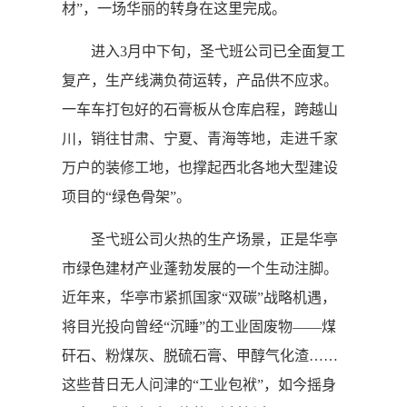
材”，一场华丽的转身在这里完成。
进入3月中下旬，圣弋班公司已全面复工
复产，生产线满负荷运转，产品供不应求。
一车车打包好的石膏板从仓库启程，跨越山
川，销往甘肃、宁夏、青海等地，走进千家
万户的装修工地，也撑起西北各地大型建设
项目的“绿色骨架”。
圣弋班公司火热的生产场景，正是华亭
市绿色建材产业蓬勃发展的一个生动注脚。
近年来，华亭市紧抓国家“双碳”战略机遇，
将目光投向曾经“沉睡”的工业固废物——煤
矸石、粉煤灰、脱硫石膏、甲醇气化渣……
这些昔日无人问津的“工业包袱”，如今摇身