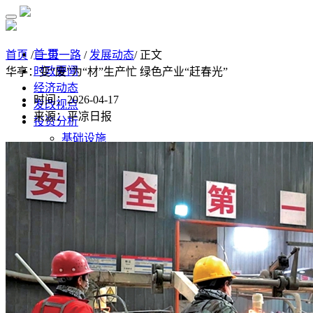
首 页
首页
/
一带一路
/
发展动态
/ 正文
时政要闻
华亭：变“废”为“材”生产忙 绿色产业“赶春光”
经济动态
时间：2026-04-17
发改视点
来源：平凉日报
投资分析
基础设施
制造业
房地产
监测预测
经济监测分析
监测数据汇总
经济数据
统计公报
高质量发展
水利
污染防治