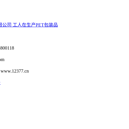
公司 工人在生产PET包装品
0118
om
12377.cn
号