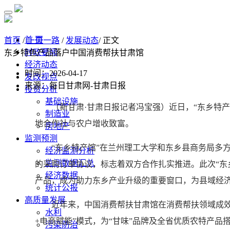
首 页
首页
/
一带一路
/
发展动态
/ 正文
时政要闻
东乡特色产品落户中国消费帮扶甘肃馆
经济动态
时间：2026-04-17
发改视点
来源：每日甘肃网-甘肃日报
投资分析
基础设施
（新甘肃·甘肃日报记者冯宝强）近日，“东乡特
制造业
地合作社与农户增收致富。
房地产
监测预测
“东乡特产馆”在兰州理工大学和东乡县商务局多方协
经济监测分析
监测数据汇总
的采购订单协议，标志着双方合作扎实推进。此次“东
经济数据
产品，成为助力东乡产业升级的重要窗口，为县域经
统计公报
高质量发展
近年来，中国消费帮扶甘肃馆在消费帮扶领域成效显
水利
+电商赋能”模式，为“甘味”品牌及全省优质农特产品
污染防治