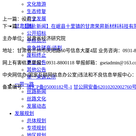
文化旅游
生态修复
产业发展
上一篇：没有了
甘肃招标
下一篇：
【图片新闻】在岷县十里镇的甘肃荣昇新材料科技有限
公开招标
主办单位：甘肃省经济研究院
中标公示
竞争性磋商/谈判
地址：甘肃省兰州市庆阳路60号信息大厦4层 业务咨询：0931-880
废标终止
更正公告
网上有害信息举报：0931-8800118 举报邮箱：gseiadmin@163.c
其他公告
中央网信办(国家互联网信息办公室)违法和不良信息举报中心：www.
单一来源公示
一带一路
备案编号：
陇ICP备05000182号-1
甘公网安备62010202002760
丝路新闻
丝路文化
发展动态
发展规划
总体规划
专项规划
地区规划