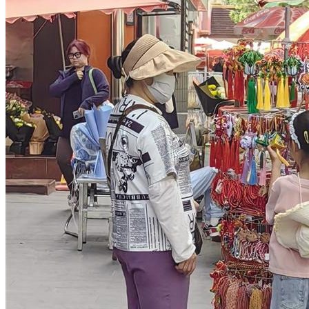
文化旅游
生态修复
产业发展
甘肃招标
公开招标
中标公示
竞争性磋商/谈判
废标终止
更正公告
其他公告
单一来源公示
一带一路
丝路新闻
丝路文化
发展动态
发展规划
总体规划
专项规划
地区规划