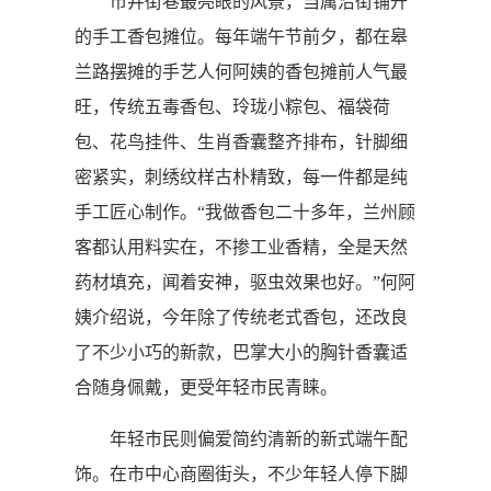
市井街巷最亮眼的风景，当属沿街铺开
的手工香包摊位。每年端午节前夕，都在皋
兰路摆摊的手艺人何阿姨的香包摊前人气最
旺，传统五毒香包、玲珑小粽包、福袋荷
包、花鸟挂件、生肖香囊整齐排布，针脚细
密紧实，刺绣纹样古朴精致，每一件都是纯
手工匠心制作。“我做香包二十多年，兰州顾
客都认用料实在，不掺工业香精，全是天然
药材填充，闻着安神，驱虫效果也好。”何阿
姨介绍说，今年除了传统老式香包，还改良
了不少小巧的新款，巴掌大小的胸针香囊适
合随身佩戴，更受年轻市民青睐。
年轻市民则偏爱简约清新的新式端午配
饰。在市中心商圈街头，不少年轻人停下脚