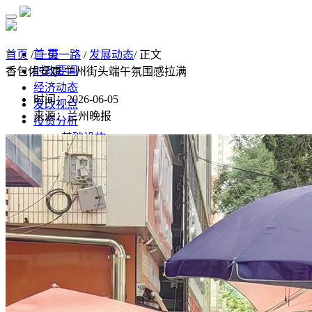
首 页
首页
/
一带一路
/
发展动态
/ 正文
时政要闻
香包佑安康 兰州街头端午氛围感拉满
经济动态
时间：2026-06-05
发改视点
来源：兰州晚报
投资分析
基础设施
制造业
房地产
监测预测
经济监测分析
监测数据汇总
经济数据
统计公报
高质量发展
水利
污染防治