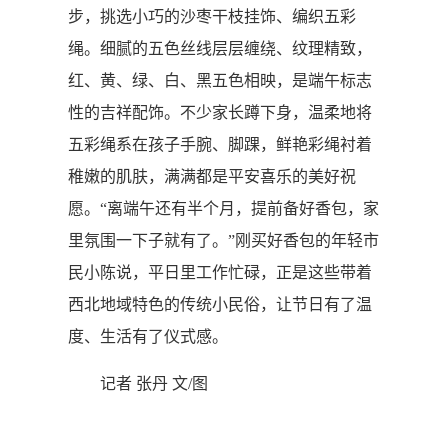
步，挑选小巧的沙枣干枝挂饰、编织五彩
绳。细腻的五色丝线层层缠绕、纹理精致，
红、黄、绿、白、黑五色相映，是端午标志
性的吉祥配饰。不少家长蹲下身，温柔地将
五彩绳系在孩子手腕、脚踝，鲜艳彩绳衬着
稚嫩的肌肤，满满都是平安喜乐的美好祝
愿。“离端午还有半个月，提前备好香包，家
里氛围一下子就有了。”刚买好香包的年轻市
民小陈说，平日里工作忙碌，正是这些带着
西北地域特色的传统小民俗，让节日有了温
度、生活有了仪式感。
记者 张丹 文/图